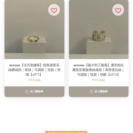
𝐧𝐞𝐰𝐚𝐧𝐚【法式老錢風】經典鳶尾花
𝐧𝐞𝐰𝐚𝐧𝐚【義大利工藝風】濃意柏拉
綠鑽戒指｜尾戒｜可調節｜現貨＋預
圖造型寬版蕾絲戒指｜高密度拉絲｜
購【n975】
可調節｜現貨＋預購【n974】
NT$ 680
NT$ 880
加入購物車
加入購物車