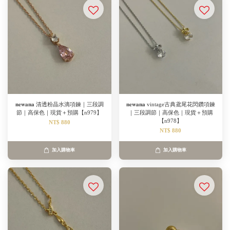
𝐧𝐞𝐰𝐚𝐧𝐚 清透粉晶水滴項鍊｜三段調
𝐧𝐞𝐰𝐚𝐧𝐚 vintage古典鳶尾花閃鑽項鍊
節｜高保色｜現貨＋預購【n979】
｜三段調節｜高保色｜現貨＋預購
【n978】
NT$ 880
NT$ 880
加入購物車
加入購物車