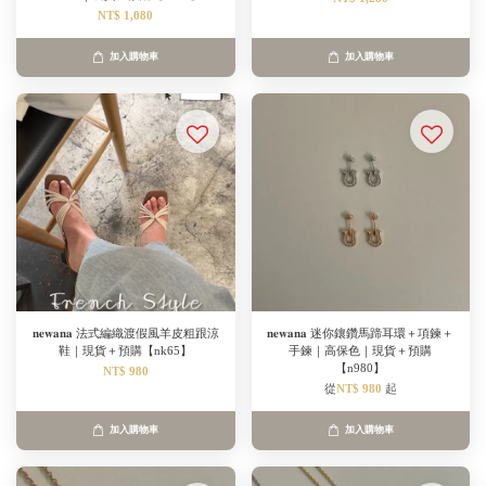
NT$ 1,080
加入購物車
加入購物車
𝐧𝐞𝐰𝐚𝐧𝐚 法式編織渡假風羊皮粗跟涼
𝐧𝐞𝐰𝐚𝐧𝐚 迷你鑲鑽馬蹄耳環＋項鍊＋
鞋｜現貨＋預購【nk65】
手鍊｜高保色｜現貨＋預購
【n980】
NT$ 980
從
NT$ 980
起
加入購物車
加入購物車