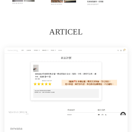
ARTICEL
newana