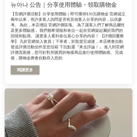
뉴아나 公告｜分享使用體驗・領取購物金
【官網評價活動】分享使用體驗｜即可獲得$30元購物金 官網成立
兩年以來，有許多客人詢問是否有其他客人分享的內容，以供參
考。 為此，本店增設 官網評價區塊。 為了讓客人們了解商品屬性
及更多體驗感， 我們都希望能和各位一起在官網築起屬於我們的
回憶和點滴。 讓更多人看到各位真心分享的內容！ 【評價回覆教
學】 凡於官網加入會員｜下單者，於取貨完成後，本店將會自動
發送評價活動信件至您信箱 下拉點選『來去評論！』 進入到官網
評價頁面後，您可針對所購買的每樣商品進行使用體驗感。 完成
後，購物金將會自動存入您的
閱讀更多