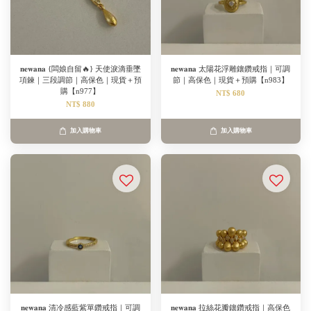
𝐧𝐞𝐰𝐚𝐧𝐚 {闆娘自留🔥} 天使淚滴垂墜
𝐧𝐞𝐰𝐚𝐧𝐚 太陽花浮雕鑲鑽戒指｜可調
項鍊｜三段調節｜高保色｜現貨＋預
節｜高保色｜現貨＋預購【n983】
購【n977】
NT$ 680
NT$ 880
加入購物車
加入購物車
𝐧𝐞𝐰𝐚𝐧𝐚 清冷感藍紫單鑽戒指｜可調
𝐧𝐞𝐰𝐚𝐧𝐚 拉絲花瓣鑲鑽戒指｜高保色