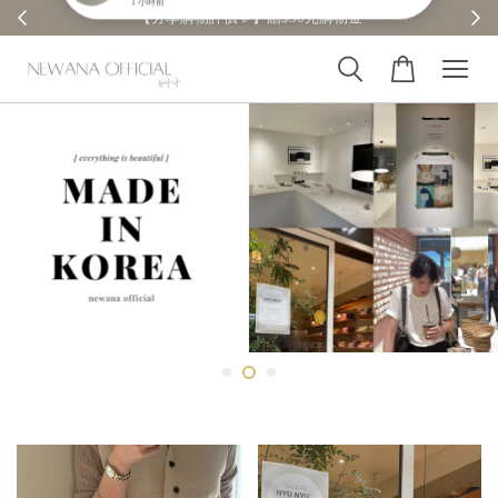
【分享購物評價💬】贈$30元購物金