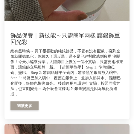
飾品保養｜新技能～只需簡單兩樣 讓銀飾重
回光彩
總有些時候～ 買了很喜歡的純銀飾品，不管有沒有配戴，碰到空
氣就開始氧化，佩戴久了還反黑，是不是已經對此感到疲憊 沒關
係！今天小編來分享，大陸節目上做的一個小實驗，只需要兩樣東
西，讓銀飾立馬煥然一新。 【超簡單教學】 Step 1: 準備錫紙、
碗、鹽巴。 Step 2: 將錫紙鋪平至碗內，將發黑的銀飾放入碗中。
Step 3: 將鹽巴加入碗中，覆蓋在銀飾上，並加入熱開水。 隨鹽巴
化開後，銀飾也恢復白亮。 後續再用耳環進行實驗，按照同樣方
法，也立刻變亮～ 為什麼會這樣呢？ 銀飾變黑是因為氧化所造
成，
閱讀更多