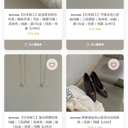
𝐧𝐞𝐰𝐚𝐧𝐚【日本精工】綻放星辰鋯石
𝐧𝐞𝐰𝐚𝐧𝐚【日本精工】守護永恆心型
耳環｜轉珠耳環｜耳針｜睡覺可戴｜
鎖項鍊｜三段調節｜高保色｜純銀｜
高保色｜純銀｜鍍18k金｜現貨＋預
鍍14k金｜現貨＋預購【n985】
購【n986】
NT$ 980
NT$ 880
加入購物車
加入購物車
𝐧𝐞𝐰𝐚𝐧𝐚 【日本精工】微光星鑽珍珠
𝐧𝐞𝐰𝐚𝐧𝐚 輕奢感金色山茶花尖頭高跟
項鍊｜三段調節｜高保色｜純銀｜鍍
鞋｜現貨＋預購【nk66】
14k金｜現貨＋預購【n984】
NT$ 1,280