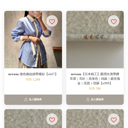
𝐧𝐞𝐰𝐚𝐧𝐚 撞色條紋綁帶襯衫【nk67】
𝐧𝐞𝐰𝐚𝐧𝐚【日本精工】圓潤水滴帶鑽
耳環｜耳針｜高保色｜純銀｜鍍玫瑰
NT$ 1,280
金｜現貨＋預購【n989】
NT$ 780
加入購物車
加入購物車