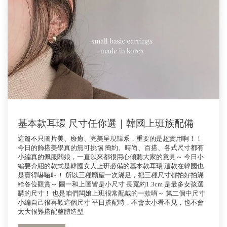
基本款耳環 尺寸任你選｜韓國上班族配備
這篇不只圖片美、療癒、完美呈現韓系，重要的是超實用啊！！
今日的飾搭美學真的無可挑惕 簡約、時尚、百搭、各式尺寸都有
小編真的佩服闆娘，一直以來都很用心傾聽大家的意見～ 今日小
編要介紹的款式是韓國女人上班必備的基本款耳環 這款在韓國也
是賣得嚇嚇叫！ 所以三種願望一次滿足，把三種尺寸都拍好拍滿
給各位觀賞～ 圖一和上圖皆是小尺寸 長寬約1.3cm 是最多女孩選
購的尺寸！ 也是咱們闆娘上班很常配戴的一款唷～ 第二個中尺寸
小編自己很喜歡這個尺寸 平日搭配時，不會太小看不見，也不會
太大很難搭配整體造型