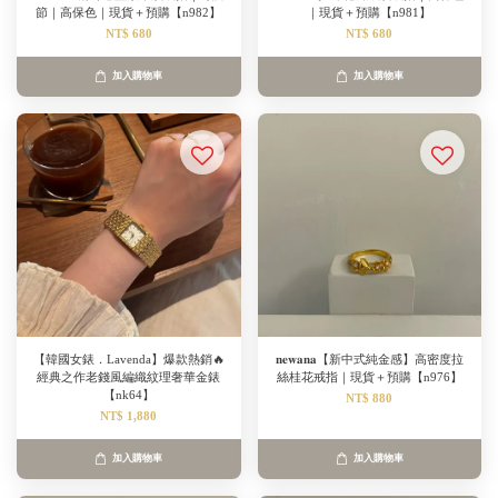
節｜高保色｜現貨＋預購【n982】
｜現貨＋預購【n981】
NT$ 680
NT$ 680
加入購物車
加入購物車
【韓國女錶．Lavenda】爆款熱銷🔥
𝐧𝐞𝐰𝐚𝐧𝐚【新中式純金感】高密度拉
經典之作老錢風編織紋理奢華金錶
絲桂花戒指｜現貨＋預購【n976】
【nk64】
NT$ 880
NT$ 1,880
加入購物車
加入購物車