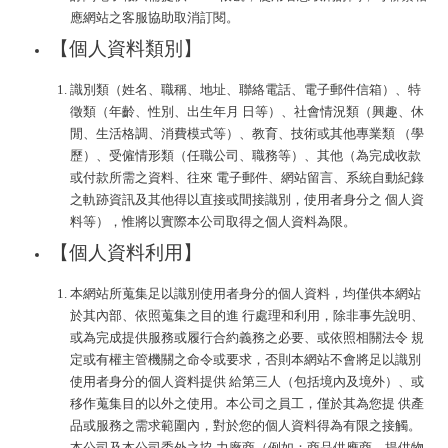
應網站之客服協助取消訂閱。
【個人資料類別】
識別類（姓名、職稱、地址、聯絡電話、電子郵件信箱）、特
徵類（年齡、性別、出生年月 日等）、社會情況類（興趣、休
閒、生活格調、消費模式等）、教育、技術或其他專業類 （學
歷）、受僱情形類（任職公司、職務等）、其他（為完成收款
或付款所需之資料、往來 電子郵件、網站留言、系統自動紀錄
之軌跡資訊及其他得以直接或間接識別，使用者身分之 個人資
料等），惟將以實際本公司取得之個人資料為限。
【個人資料利用】
本網站所蒐集足以識別使用者身分的個人資料，均僅供本網站
於其內部、依照蒐集之目的進 行處理和利用，除非事先說明、
或為完成提供服務或履行合約義務之必要、或依照相關法令 規
定或有權主管機關之命令或要求，否則本網站不會將足以識別
使用者身分的個人資料提供 給第三人（包括境內及境外）、或
移作蒐集目的以外之使用。本公司之員工，僅於其為您提 供產
品或服務之需求範圍內，對於您的個人資料得為有限之接觸。
本公司及本公司委外之協 力廠商（例如：商品供應商、提供物