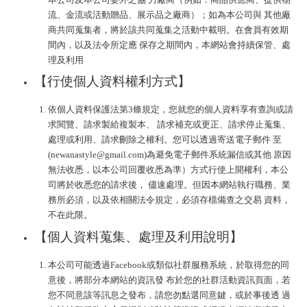
流、金流或活動贈品、展示品之廠商）；如為本公司與 其他廠
商共同蒐集者，將於該共同蒐集之活動中載明。在會員有效期
間內，以及法令所定應 保存之期間內，本網站會持續保管、處
理及利用
【行使個人資料權利方式】
依個人資料保護法第3條規定，您就您的個人資料享有查詢或請
求閱覽、請求製給複製本、 請求補充或更正、請求停止蒐集、
處理或利用、請求刪除之權利。您可以透過寄送電子郵件 至
(newanastyle@gmail.com)為避免電子郵件系統漏信或其他 原因
無法收悉，以本公司回覆收悉為準）方式行使上開權利，本公
司將於收悉您的請求後， 儘速處理。但因本網站執行職務、業
務所必須，以及依相關法令規定，必須存檔備查之交易 資料，
不在此限。
【個人資料蒐集、處理及利用說明】
本公司可能透過Facebook或類似社群服務系統，於取得您的同
意後，將部分本網站的資訊發 布於您的社群活動資訊頁面，若
您不同意該等訊息之發布，請您勿點選同意鍵，或於事後透 過