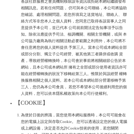
各該社群服務之會員機制移除該等資訊或拒絕本網站繼續發布
相關訊息。若有任何問題， 仍可與本公司聯絡，本公司將協助
您確認、處理相關問題。若您所填寫之送貨地址、聯絡人、 聯
絡方式等非您本人之個人資料，您同意已取得各該當事人之同
意提供予本公司，並已代本 公司就前開法定告知事項予以告
知。除依法應提供予司法、檢調機關、相關主管機關，或與 本
公司協力廠商為執行相關活動必要範圍之利用外，本公司將不
會任意將您的個人資料提供 予第三人。當本公司或本網站全部
或部分分割、獨立子公司經營、被其他第三者購併或收購 資
產，導致經營權轉換時，本公司會於事前將相關細節公告於本
網站，且本公司或本網站所 擁有之全部或部分使用者資訊亦可
能在經營權轉換的狀況下移轉給第三人。惟限於與該經營 權轉
換服務相關之個人資料。若本公司或本網站部分營運移轉予第
三人，您仍為本公司會員， 若您不希望本公司後續利用您的個
人資料，您可以依本隱私權政策向本公司行使權利。
【COOKIE】
為便於日後的辨識，當您使用本網站服務時，本公司可能會在
您的電腦上設定與存取Cookie。 您可以透過設定您的個人電腦
或上網設備，決定是否允許Cookie技術的使用，若您關閉