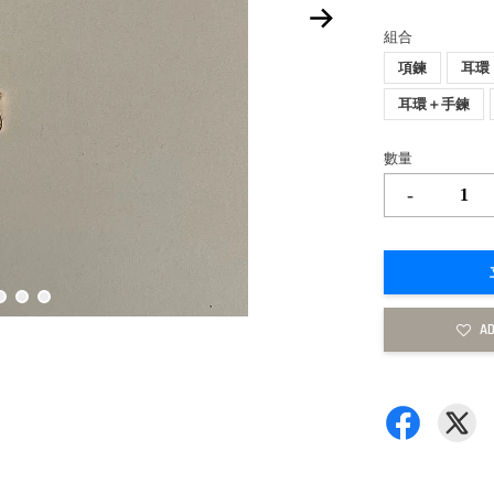
組合
項鍊
耳環
耳環＋手鍊
數量
-
AD