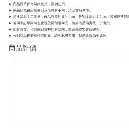
► 商品照片皆為闆娘實拍，請勿盜用。
► 商品顏色會因螢幕顯示而略有不同，請以實品為準。
► 尺寸皆為手工測量，飾品誤差約 0.5–1 cm、服飾誤差約 1–2 cm，皆屬正常範
► 若同筆訂單同時包含現貨與預購商品，將於商品備齊後一併出貨。
► 如對庫存、預購或到貨時間有疑問，歡迎先聯繫客服確認。
► 收到商品後若有任何問題，請先私訊客服，我們會協助您處理。
商品評價