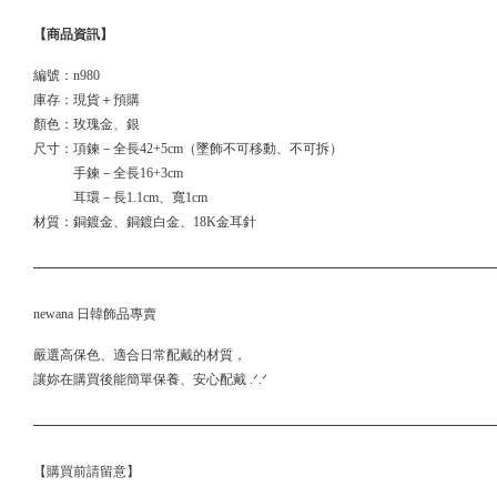
【商品資訊】
編號：n980
庫存：現貨＋預購
顏色：玫瑰金、銀
尺寸：項鍊－全長42+5cm（墜飾不可移動、不可拆）
手鍊－全長16+3cm
耳環－長1.1cm、寬1cm
材質：銅鍍金、銅鍍白金、18K金耳針
newana 日韓飾品專賣
嚴選高保色、適合日常配戴的材質，
讓妳在購買後能簡單保養、安心配戴 .ᐟ.ᐟ
【購買前請留意】