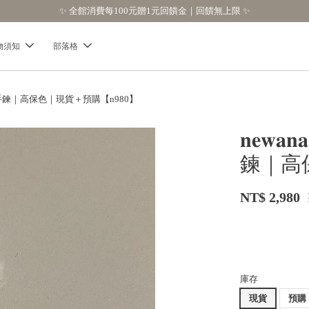
【分享購物評價
物須知
部落格
項鍊＋手鍊｜高保色｜現貨＋預購【n980】
𝐧𝐞
鍊｜高
NT$ 2,980
庫存
現貨
預購