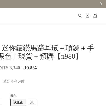
】贈$30元購物金
𝐚𝐧𝐚 迷你鑲鑽馬蹄耳環＋項鍊＋手
保色｜現貨＋預購【n980】
NT$ 3,340
-10.8%
總分:
0
-
0
評價
顔色
玫瑰金
銀