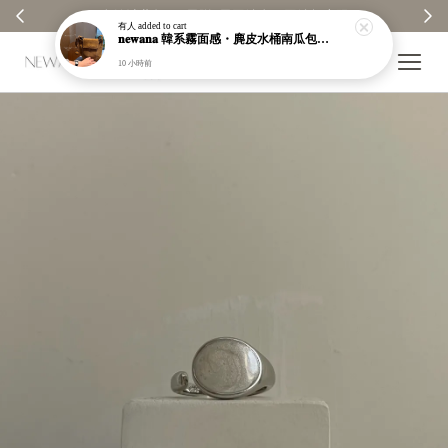
✨ 全館消費每100元贈1元回饋金｜回饋無上限 ✨
有人
added to cart
𝐧𝐞𝐰𝐚𝐧𝐚 韓系霧面感・麂皮水桶南瓜包｜通勤日常包｜高級皮革｜現貨＋預購【nk62】
10 小時前