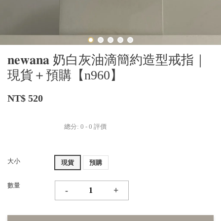
𝐧𝐞𝐰𝐚𝐧𝐚 奶白灰油滴簡約造型戒指｜
現貨＋預購【n960】
NT$ 520
總分:
0
-
0
評價
大小
現貨
預購
數量
-
+