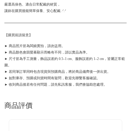
嚴選高保色、適合日常配戴的材質，
讓妳在購買後能簡單保養、安心配戴 .ᐟ.ᐟ
【購買前請留意】
► 商品照片皆為闆娘實拍，請勿盜用。
► 商品顏色會因螢幕顯示而略有不同，請以實品為準。
► 尺寸皆為手工測量，飾品誤差約 0.5–1 cm、服飾誤差約 1–2 cm，皆屬正常範
圍。
► 若同筆訂單同時包含現貨與預購商品，將於商品備齊後一併出貨。
► 如對庫存、預購或到貨時間有疑問，歡迎先聯繫客服確認。
► 收到商品後若有任何問題，請先私訊客服，我們會協助您處理。
商品評價