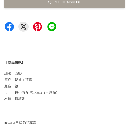
ADD TO WISHLIST
【商品資訊】
編號：n960
庫存：現貨＋預購
顏色：銀
尺寸：最小內直徑1.75cm（可調節）
材質：銅鍍銀
newana 日韓飾品專賣