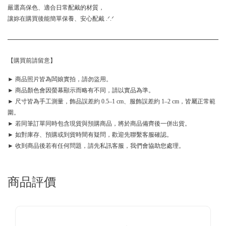
嚴選高保色、適合日常配戴的材質，
讓妳在購買後能簡單保養、安心配戴 .ᐟ.ᐟ
【購買前請留意】
► 商品照片皆為闆娘實拍，請勿盜用。
► 商品顏色會因螢幕顯示而略有不同，請以實品為準。
► 尺寸皆為手工測量，飾品誤差約 0.5–1 cm、服飾誤差約 1–2 cm，皆屬正常範
圍。
► 若同筆訂單同時包含現貨與預購商品，將於商品備齊後一併出貨。
► 如對庫存、預購或到貨時間有疑問，歡迎先聯繫客服確認。
► 收到商品後若有任何問題，請先私訊客服，我們會協助您處理。
商品評價