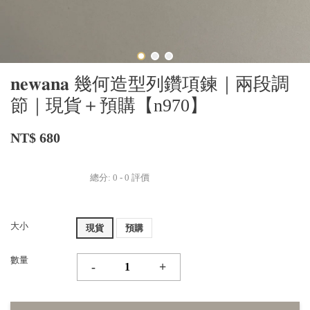
𝐧𝐞𝐰𝐚𝐧𝐚 幾何造型列鑽項鍊｜兩段調
節｜現貨＋預購【n970】
NT$ 680
總分:
0
-
0
評價
大小
現貨
預購
數量
-
+