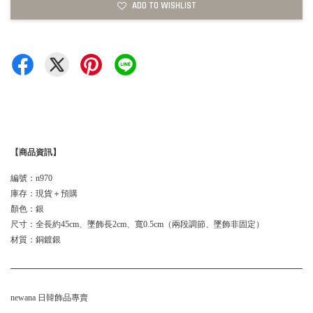
ADD TO WISHLIST
【商品資訊】
編號：n970
庫存：現貨＋預購
顏色：銀
尺寸：全長約45cm、墜飾長2cm、寬0.5cm（兩段調節、墜飾非固定）
材質：銅鍍銀
newana 日韓飾品專賣