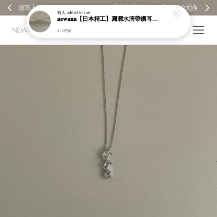
【分享購物評價💬】贈$30元購物金
有人
added to cart
𝐧𝐞𝐰𝐚𝐧𝐚【日本精工】圓潤水滴帶鑽耳環｜耳針｜高保色｜純銀｜鍍玫瑰金｜現貨＋預購【n989】
4 小時前