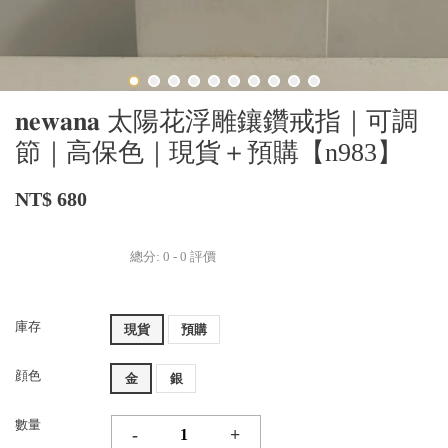
𝐧𝐞𝐰𝐚𝐧𝐚 太陽花浮雕鑲鑽戒指｜可調
節｜高保色｜現貨＋預購【n983】
NT$ 680
總分:
0
-
0
評價
庫存
現貨
預購
顔色
金
銀
數量
-
+