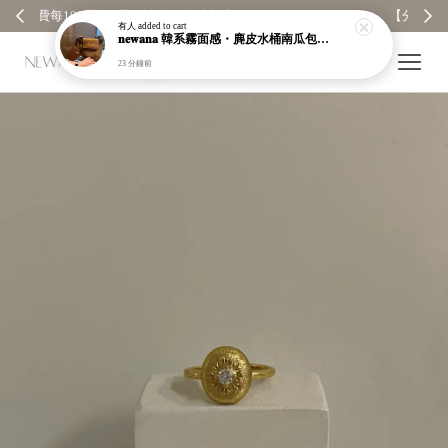
【分享購物評價💬】贈$30元購物金
有人
added to cart
𝐧𝐞𝐰𝐚𝐧𝐚 韓系霧面感・麂皮水桶南瓜包｜通勤日常包｜高級皮革｜現貨＋預購【nk62】
23 分鐘前