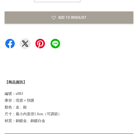
ADD TO WISHLIST
【商品資訊】
編號：n983
庫存：現貨＋預購
顏色：金、銀
尺寸：最小內直徑1.6cm（可調節）
材質：銅鍍金、銅鍍白金