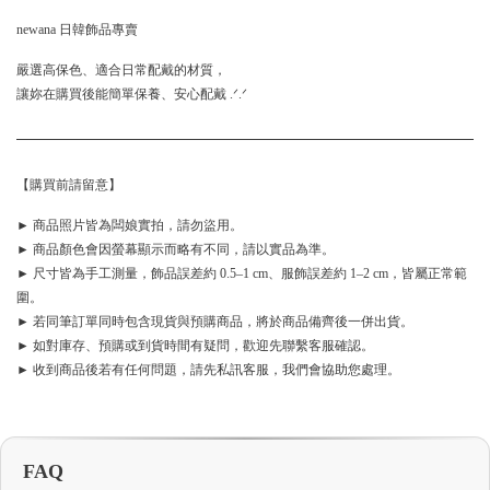
newana 日韓飾品專賣
嚴選高保色、適合日常配戴的材質，
讓妳在購買後能簡單保養、安心配戴 .ᐟ.ᐟ
【購買前請留意】
► 商品照片皆為闆娘實拍，請勿盜用。
► 商品顏色會因螢幕顯示而略有不同，請以實品為準。
► 尺寸皆為手工測量，飾品誤差約 0.5–1 cm、服飾誤差約 1–2 cm，皆屬正常範
圍。
► 若同筆訂單同時包含現貨與預購商品，將於商品備齊後一併出貨。
► 如對庫存、預購或到貨時間有疑問，歡迎先聯繫客服確認。
► 收到商品後若有任何問題，請先私訊客服，我們會協助您處理。
FAQ