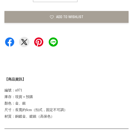
ADD TO WISHLIST
【商品資訊】
編號：n971
庫存：現貨＋預購
顏色：金、銀
尺寸：長寬約6cm（扣式，固定不可調）
材質：銅鍍金、鍍銀（高保色）