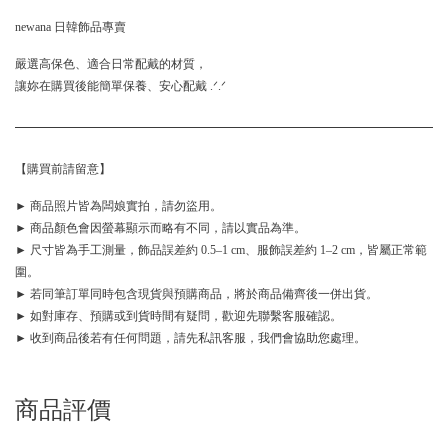
newana 日韓飾品專賣
嚴選高保色、適合日常配戴的材質，
讓妳在購買後能簡單保養、安心配戴 .ᐟ.ᐟ
【購買前請留意】
► 商品照片皆為闆娘實拍，請勿盜用。
► 商品顏色會因螢幕顯示而略有不同，請以實品為準。
► 尺寸皆為手工測量，飾品誤差約 0.5–1 cm、服飾誤差約 1–2 cm，皆屬正常範
圍。
► 若同筆訂單同時包含現貨與預購商品，將於商品備齊後一併出貨。
► 如對庫存、預購或到貨時間有疑問，歡迎先聯繫客服確認。
► 收到商品後若有任何問題，請先私訊客服，我們會協助您處理。
商品評價