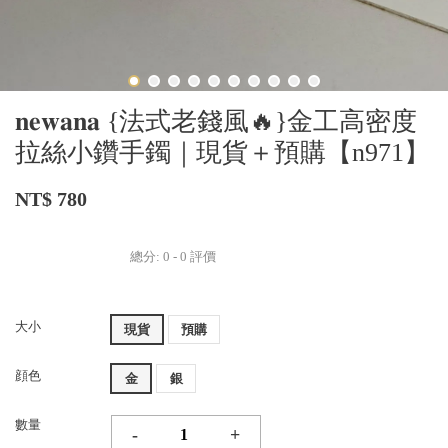
𝐧𝐞𝐰𝐚𝐧𝐚 {法式老錢風🔥}金工高密度
拉絲小鑽手鐲｜現貨＋預購【n971】
NT$ 780
總分:
0
-
0
評價
大小
現貨
預購
顔色
金
銀
數量
-
+