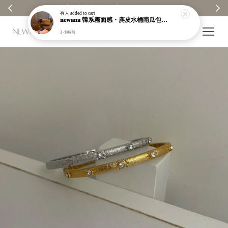
【分享購物評價💬】贈$30元購物金
有人
added to cart
𝐧𝐞𝐰𝐚𝐧𝐚 韓系霧面感・麂皮水桶南瓜包｜通勤日常包｜高級皮革｜現貨＋預購【nk62】
3 小時前