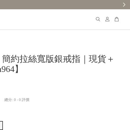
𝐚𝐧𝐚 簡約拉絲寬版銀戒指｜現貨＋
964】
總分:
0
-
0
評價