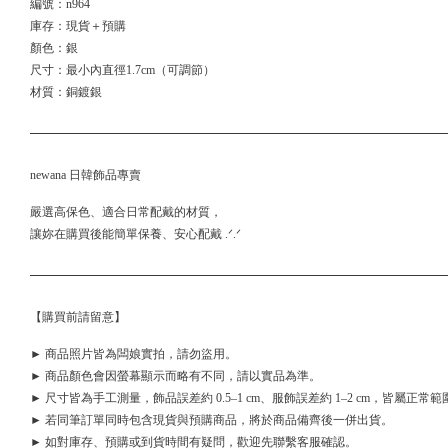
編號：n964
庫存：現貨＋預購
顏色：銀
尺寸：最小內直徑1.7cm（可調節）
材質：銅鍍銀
newana 日韓飾品專賣
嚴選高保色、適合日常配戴的材質，
讓妳在購買後能簡單保養、安心配戴 .ᐟ.ᐟ
【購買前請留意】
► 商品照片皆為闆娘實拍，請勿盜用。
► 商品顏色會因螢幕顯示而略有不同，請以實品為準。
► 尺寸皆為手工測量，飾品誤差約 0.5–1 cm、服飾誤差約 1–2 cm，皆屬正常範
► 若同筆訂單同時包含現貨與預購商品，將於商品備齊後一併出貨。
► 如對庫存、預購或到貨時間有疑問，歡迎先聯繫客服確認。