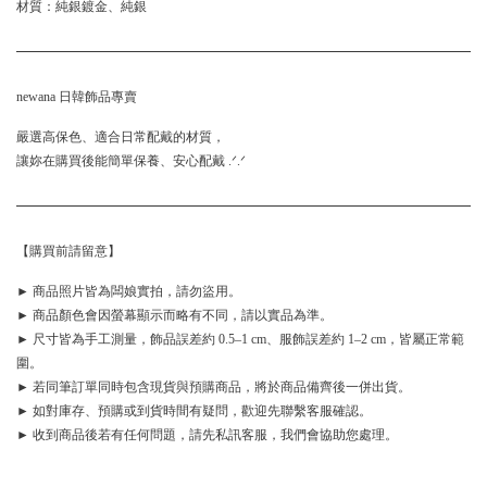
材質：純銀鍍金、純銀
newana 日韓飾品專賣
嚴選高保色、適合日常配戴的材質，
讓妳在購買後能簡單保養、安心配戴 .ᐟ.ᐟ
【購買前請留意】
► 商品照片皆為闆娘實拍，請勿盜用。
► 商品顏色會因螢幕顯示而略有不同，請以實品為準。
► 尺寸皆為手工測量，飾品誤差約 0.5–1 cm、服飾誤差約 1–2 cm，皆屬正常範
圍。
► 若同筆訂單同時包含現貨與預購商品，將於商品備齊後一併出貨。
► 如對庫存、預購或到貨時間有疑問，歡迎先聯繫客服確認。
► 收到商品後若有任何問題，請先私訊客服，我們會協助您處理。