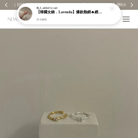
【分享購物評價💬】贈$30元購物金
有人
added to cart
【韓國女錶．Lavenda】爆款熱銷🔥經典之作老錢風編織紋理奢華金錶【nk64】
38 分鐘前