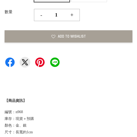
數量
-
+
ADD TO WISHLIST
【商品資訊】
編號：n968
庫存：現貨＋預購
顏色：金、銀
尺寸：長寬約1cm