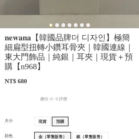
𝐧𝐞𝐰𝐚𝐧𝐚【韓國品牌더 디자인】極簡
細扁型扭轉小鑽耳骨夾｜韓國連線｜
東大門飾品｜純銀｜耳夾｜現貨＋預
購【n968】
NT$ 680
總分:
0
-
0
評價
大小
現貨
預購
顔色
金（單隻販售）
銀（單隻販售）