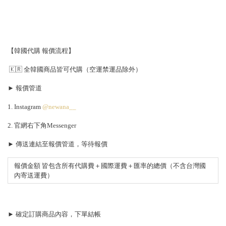
【韓國代購 報價流程】
🇰🇷 全韓國商品皆可代購（空運禁運品除外）
► 報價管道
1. Instagram
@newana__
2. 官網右下角Messenger
► 傳送連結至報價管道，等待報價
報價金額 皆包含所有代購費＋國際運費＋匯率的總價（不含台灣國
內寄送運費）
► 確定訂購商品內容，下單結帳