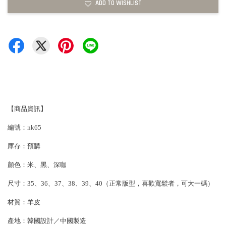
ADD TO WISHLIST
【商品資訊】
編號：nk65
庫存：預購
顏色：米、黑、深咖
尺寸：35、36、37、38、39、40（正常版型，喜歡寬鬆者，可大一碼）
材質：羊皮
產地：韓國設計／中國製造