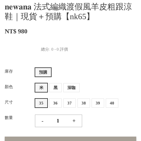
𝐧𝐞𝐰𝐚𝐧𝐚 法式編織渡假風羊皮粗跟涼
鞋｜現貨＋預購【nk65】
NT$ 980
總分:
0
-
0
評價
庫存
預購
顏色
米
黑
深咖
尺寸
35
36
37
38
39
40
數量
-
+