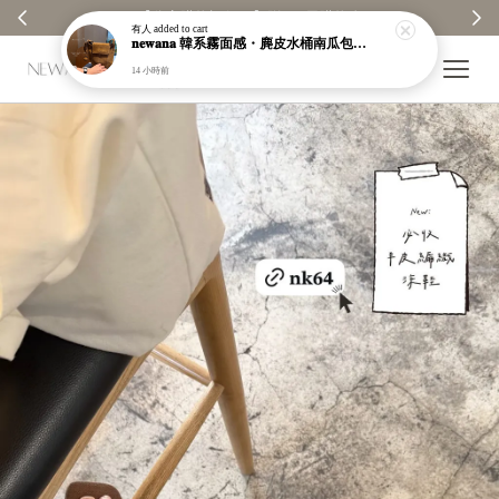
【分享購物評價💬】贈$30元購物金
有人
added to cart
𝐧𝐞𝐰𝐚𝐧𝐚 韓系霧面感・麂皮水桶南瓜包｜通勤日常包｜高級皮革｜現貨＋預購【nk62】
14 小時前