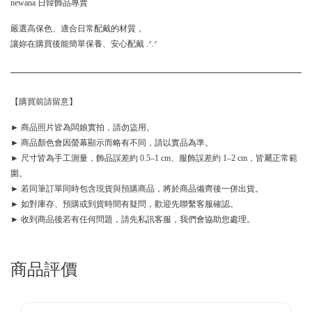
newana 日韓飾品專賣
嚴選高保色、適合日常配戴的材質，
讓妳在購買後能簡單保養、安心配戴 .ᐟ.ᐟ
【購買前請留意】
► 商品照片皆為闆娘實拍，請勿盜用。
► 商品顏色會因螢幕顯示而略有不同，請以實品為準。
► 尺寸皆為手工測量，飾品誤差約 0.5–1 cm、服飾誤差約 1–2 cm，皆屬正常範
圍。
► 若同筆訂單同時包含現貨與預購商品，將於商品備齊後一併出貨。
► 如對庫存、預購或到貨時間有疑問，歡迎先聯繫客服確認。
► 收到商品後若有任何問題，請先私訊客服，我們會協助您處理。
商品評價