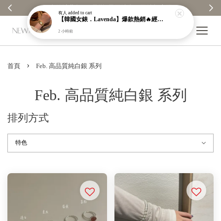
元贈1元回饋金｜回饋無上限 ✨
【分享購物評價💬】贈$3
有人
added to cart
【韓國女錶．Lavenda】爆款熱銷🔥經典之作老錢風編織紋理奢華金錶【nk64】
2 小時前
›
首頁
Feb. 高品質純白銀 系列
Feb. 高品質純白銀 系列
排列方式