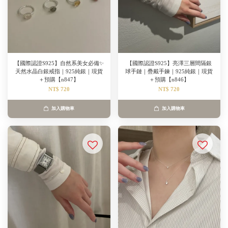
【國際認證S925】自然系美女必備✨
【國際認證S925】亮澤三層間隔銀
天然水晶白銀戒指｜925純銀｜現貨
球手鏈｜疊戴手鍊｜925純銀｜現貨
＋預購【n847】
＋預購【n846】
NT$ 720
NT$ 720
加入購物車
加入購物車