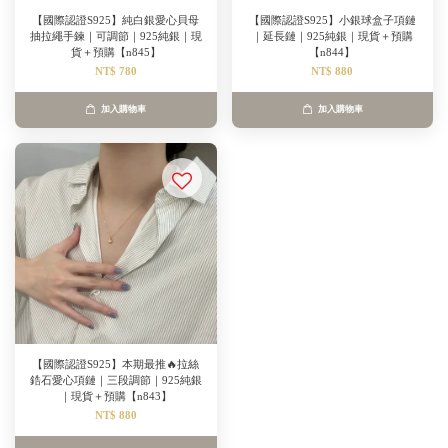
【國際認證S925】純白銀愛心貝母
【國際認證S925】小銀球盒子項鏈
抽拉繩手鍊｜可調節｜925純銀｜現
｜延長鏈｜925純銀｜現貨＋預購
貨＋預購【n845】
【n844】
NT$ 780
NT$ 880
加入購物車
加入購物車
【國際認證S925】本期最推🔥拉絲
鋯石愛心項鏈｜三段調節｜925純銀
｜現貨＋預購【n843】
NT$ 880