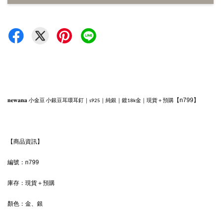
𝐧𝐞𝐰𝐚𝐧𝐚 
【n799】
小金豆 小銀豆耳環耳釘｜s925｜純銀｜鍍18k金｜現貨＋預購
【商品資訊】
編號：n799
庫存：現貨＋預購
顏色：
金、銀