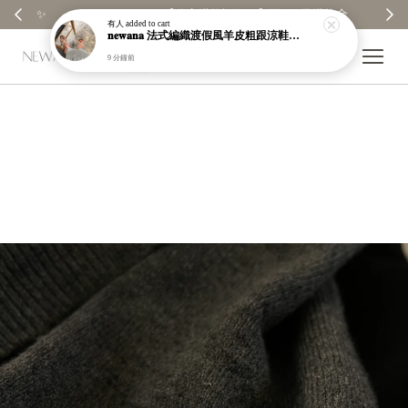
【分享購物評價💬】贈$30元購物金
有人
added to cart
𝐧𝐞𝐰𝐚𝐧𝐚 法式編織渡假風羊皮粗跟涼鞋｜現貨＋預購【nk65】
9 分鐘前