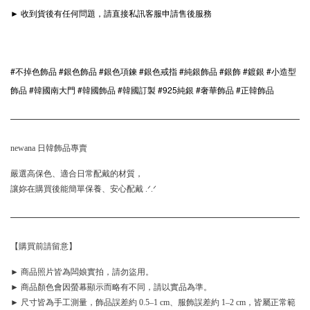
► 收到貨後有任何問題，請直接私訊客服申請售後服務
#不掉色飾品 #銀色飾品 #銀色項鍊 #銀色戒指 #純銀飾品 #銀飾 #鍍銀 #小造型
飾品 #韓國南大門 #韓國飾品 #韓國訂製 #925純銀 #奢華飾品 #正韓飾品
newana 日韓飾品專賣
嚴選高保色、適合日常配戴的材質，
讓妳在購買後能簡單保養、安心配戴 .ᐟ.ᐟ
【購買前請留意】
► 商品照片皆為闆娘實拍，請勿盜用。
► 商品顏色會因螢幕顯示而略有不同，請以實品為準。
► 尺寸皆為手工測量，飾品誤差約 0.5–1 cm、服飾誤差約 1–2 cm，皆屬正常範