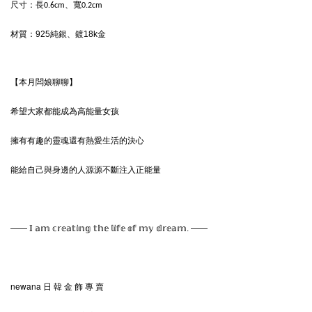
尺寸：
長0.6cm、寬0.2cm
材質：
925純銀、鍍18k金
【本月闆娘聊聊】
希望大家都能成為高能量女孩
擁有有趣的靈魂還有熱愛生活的決心
能給自己與身邊的人源源不斷注入正能量
—— 𝕀 𝕒𝕞 𝕔𝕣𝕖𝕒𝕥𝕚𝕟𝕘 𝕥𝕙𝕖 𝕝𝕚𝕗𝕖 𝕠𝕗 𝕞𝕪 𝕕𝕣𝕖𝕒𝕞. ——
newana 日 韓 金 飾 專 賣