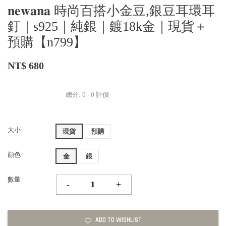
𝐧𝐞𝐰𝐚𝐧𝐚 時尚百搭小金豆,銀豆耳環耳
釘｜s925｜純銀｜鍍18k金｜現貨＋
預購【n799】
NT$ 680
總分:
0
-
0
評價
大小
現貨
預購
顔色
金
銀
數量
-
+
ADD TO WISHLIST