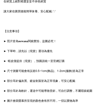
在材質上絕對精選妥妥不掉色材質
讓大家在購買後能簡單保養、安心配戴.ᐟ‪‪‪.ᐟ
【注意事項】
► 照片皆為𝐧𝐞𝐰𝐚𝐧𝐚闆娘實拍，盜圖必究！
► 下單時，請先以［現貨］選項為優先
► 蝦皮僅提供［現貨］，預購請統一至官網訂購
► 尺寸測量可能會有誤差0.5~1cm(飾品)、1-2cm(服飾)皆為正常
► 部分耳針偏灰黑、鍍金剝落皆為正常現象，可安心配戴
► 部分耳針為軟針，運送中可能導致歪斜，可自行調整，不屬瑕疵範圍
► 圖片會因螢幕所呈現的顏色會有所不同，一切以實物為準