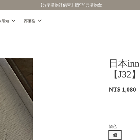
【分享購物評價💬】贈$30元購物金
物須知
部落格
日本in
【J32
NT$ 1,080
顏色
銀