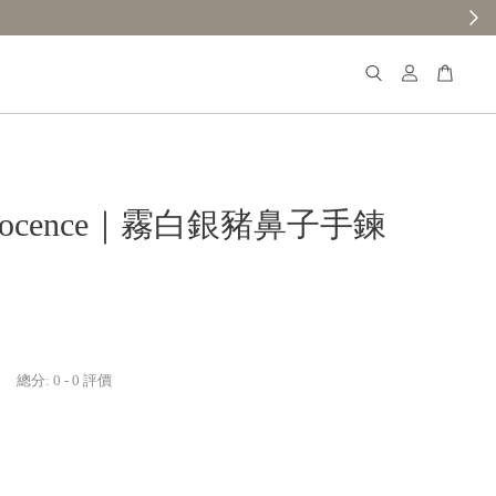
nocence｜霧白銀豬鼻子手鍊
】
總分:
0
-
0
評價