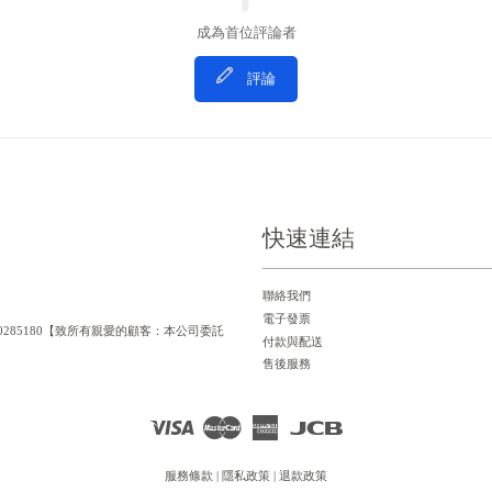
成為首位評論者
評論
快速連結
聯絡我們
電子發票
一編號：90285180【致所有親愛的顧客：本公司委託
付款與配送
售後服務
Visa
Master
American
JCB
Express
服務條款
|
隱私政策
|
退款政策