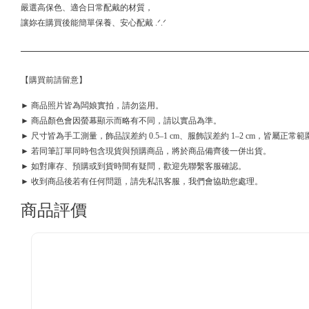
嚴選高保色、適合日常配戴的材質，
讓妳在購買後能簡單保養、安心配戴 .ᐟ.ᐟ
【購買前請留意】
► 商品照片皆為闆娘實拍，請勿盜用。
► 商品顏色會因螢幕顯示而略有不同，請以實品為準。
► 尺寸皆為手工測量，飾品誤差約 0.5–1 cm、服飾誤差約 1–2 cm，皆屬正常範
► 若同筆訂單同時包含現貨與預購商品，將於商品備齊後一併出貨。
► 如對庫存、預購或到貨時間有疑問，歡迎先聯繫客服確認。
► 收到商品後若有任何問題，請先私訊客服，我們會協助您處理。
商品評價