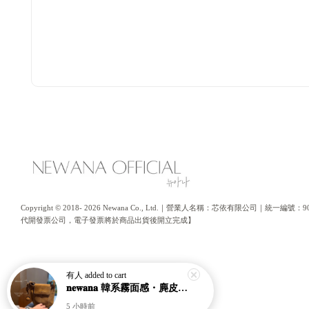
Copyright © 2018- 2026 Newana Co., Ltd.｜營業人名稱：芯依有限公司｜統
代開發票公司，電子發票將於商品出貨後開立完成】
有人
added to cart
𝐧𝐞𝐰𝐚𝐧𝐚 韓系霧面感・麂皮水桶南瓜包｜通勤日常包｜高級皮革｜現貨＋預購【nk62】
5 小時前