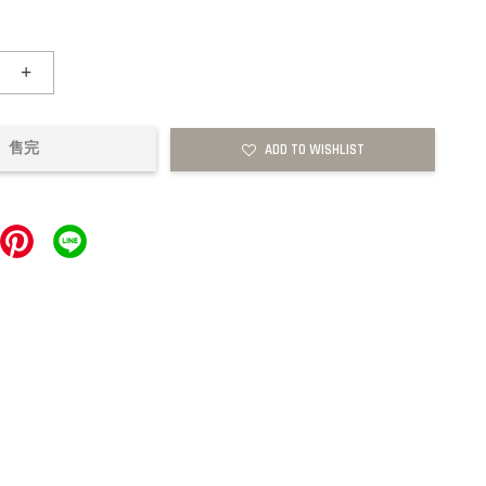
+
售完
ADD TO WISHLIST