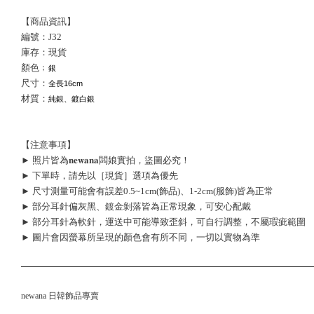
【商品資訊】
編號：J32
庫存：現貨
顏色﹔
銀
尺寸：
全長16cm
材質：
純銀、鍍白銀
【注意事項】
► 照片皆為𝐧𝐞𝐰𝐚𝐧𝐚闆娘實拍，盜圖必究！
► 下單時，請先以［現貨］選項為優先
► 尺寸測量可能會有誤差0.5~1cm(飾品)、1-2cm(服飾)皆為正常
► 部分耳針偏灰黑、鍍金剝落皆為正常現象，可安心配戴
► 部分耳針為軟針，運送中可能導致歪斜，可自行調整，不屬瑕疵範圍
► 圖片會因螢幕所呈現的顏色會有所不同，一切以實物為準
newana 日韓飾品專賣