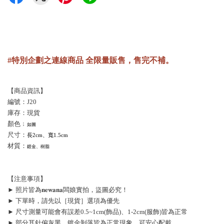
#特別企劃之連線商品 全限量販售，售完不補。
【商品資訊】
編號：J20
庫存：現貨
顏色﹔
如圖
尺寸：
長2cm、寬1.5cm
材質：
鍍金、樹脂
【注意事項】
► 照片皆為𝐧𝐞𝐰𝐚𝐧𝐚闆娘實拍，盜圖必究！
► 下單時，請先以［現貨］選項為優先
► 尺寸測量可能會有誤差0.5~1cm(飾品)、1-2cm(服飾)皆為正常
► 部分耳針偏灰黑、鍍金剝落皆為正常現象，可安心配戴