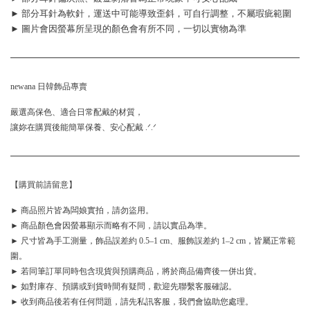
► 部分耳針為軟針，運送中可能導致歪斜，可自行調整，不屬瑕疵範圍
► 圖片會因螢幕所呈現的顏色會有所不同，一切以實物為準
newana 日韓飾品專賣
嚴選高保色、適合日常配戴的材質，
讓妳在購買後能簡單保養、安心配戴 .ᐟ.ᐟ
【購買前請留意】
► 商品照片皆為闆娘實拍，請勿盜用。
► 商品顏色會因螢幕顯示而略有不同，請以實品為準。
► 尺寸皆為手工測量，飾品誤差約 0.5–1 cm、服飾誤差約 1–2 cm，皆屬正常範
圍。
► 若同筆訂單同時包含現貨與預購商品，將於商品備齊後一併出貨。
► 如對庫存、預購或到貨時間有疑問，歡迎先聯繫客服確認。
► 收到商品後若有任何問題，請先私訊客服，我們會協助您處理。