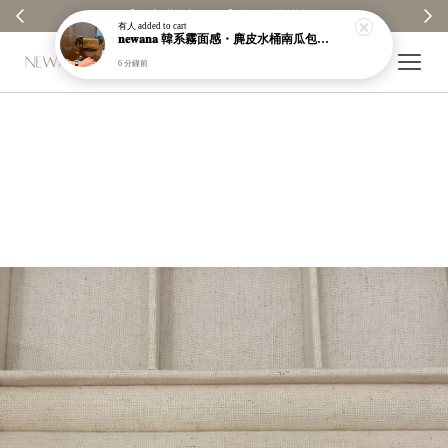
【分享購物評價💬】贈$30元購物金
有人
added to cart
𝐧𝐞𝐰𝐚𝐧𝐚 韓系霧面感・麂皮水桶南瓜包｜通勤日常包｜高級皮革｜現貨＋預購【nk62】
6 分鐘前