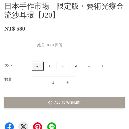
日本手作市場｜限定版・藝術光療金
流沙耳環【J20】
NT$ 580
總分:
0
-
0
評價
大小
a.
b.
c.
d.
e.
f.
數量
-
+
ADD TO WISHLIST