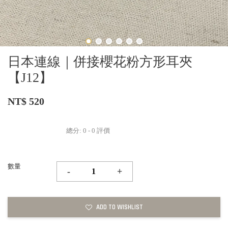
日本連線｜併接櫻花粉方形耳夾
【J12】
NT$ 520
總分:
0
-
0
評價
數量
-
+
ADD TO WISHLIST