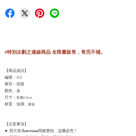
#特別企劃之連線商品 全限量販售，售完不補。
【商品資訊】
編號：J12
庫存：現貨
顏色﹔金
尺寸：
長寬0.9cm
材質：油滴、
鍍金
【注意事項】
► 照片皆為𝐧𝐞𝐰𝐚𝐧𝐚闆娘實拍，盜圖必究！