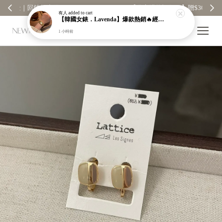
【分享購物評價💬】贈$30元購物金
有人
added to cart
【韓國女錶．Lavenda】爆款熱銷🔥經典之作老錢風編織紋理奢華金錶【nk64】
1 小時前