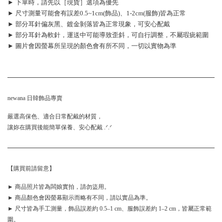
► 下單時，請先以［現貨］選項為優先
► 尺寸測量可能會有誤差0.5~1cm(飾品)、1-2cm(服飾)皆為正常
► 部分耳針偏灰黑、鍍金剝落皆為正常現象，可安心配戴
► 部分耳針為軟針，運送中可能導致歪斜，可自行調整，不屬瑕疵範圍
► 圖片會因螢幕所呈現的顏色會有所不同，一切以實物為準
newana 日韓飾品專賣
嚴選高保色、適合日常配戴的材質，
讓妳在購買後能簡單保養、安心配戴 .ᐟ.ᐟ
【購買前請留意】
► 商品照片皆為闆娘實拍，請勿盜用。
► 商品顏色會因螢幕顯示而略有不同，請以實品為準。
► 尺寸皆為手工測量，飾品誤差約 0.5–1 cm、服飾誤差約 1–2 cm，皆屬正常範
圍。