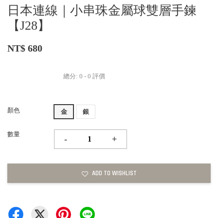
日本連線｜小串珠金屬球雙層手鍊
【J28】
NT$ 680
總分:
0
-
0
評價
顏色
金
銀
數量
-
+
ADD TO WISHLIST