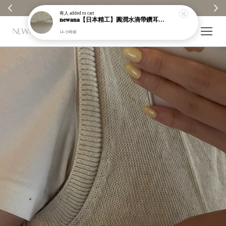
【分享購物評價💬】贈$30元購物金
有人
added to cart
𝐧𝐞𝐰𝐚𝐧𝐚【日本精工】圓潤水滴帶鑽耳環｜耳針｜高保色｜純銀｜鍍玫瑰金｜現貨＋預購【n989】
14 小時前