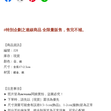
#特別企劃之連線商品 全限量販售，售完不補。
【商品資訊】
編號：J28
庫存：現貨
顏色﹔金
、銀
尺寸：
全長17+2.5cm
材質：
鍍金、銀
【注意事項】
► 照片皆為𝐧𝐞𝐰𝐚𝐧𝐚闆娘實拍，盜圖必究！
► 下單時，請先以［現貨］選項為優先
► 尺寸測量可能會有誤差0.5~1cm(飾品)、1-2cm(服飾)皆為正常
► 部分耳針偏灰黑、鍍金剝落皆為正常現象，可安心配戴