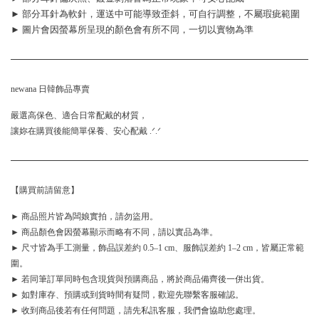
► 部分耳針為軟針，運送中可能導致歪斜，可自行調整，不屬瑕疵範圍
► 圖片會因螢幕所呈現的顏色會有所不同，一切以實物為準
newana 日韓飾品專賣
嚴選高保色、適合日常配戴的材質，
讓妳在購買後能簡單保養、安心配戴 .ᐟ.ᐟ
【購買前請留意】
► 商品照片皆為闆娘實拍，請勿盜用。
► 商品顏色會因螢幕顯示而略有不同，請以實品為準。
► 尺寸皆為手工測量，飾品誤差約 0.5–1 cm、服飾誤差約 1–2 cm，皆屬正常範
圍。
► 若同筆訂單同時包含現貨與預購商品，將於商品備齊後一併出貨。
► 如對庫存、預購或到貨時間有疑問，歡迎先聯繫客服確認。
► 收到商品後若有任何問題，請先私訊客服，我們會協助您處理。