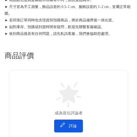
► 商品顏色會因螢幕顯示而略有不同，請以實品為準。
► 尺寸皆為手工測量，飾品誤差約 0.5–1 cm、服飾誤差約 1–2 cm，皆屬正常範
圍。
► 若同筆訂單同時包含現貨與預購商品，將於商品備齊後一併出貨。
► 如對庫存、預購或到貨時間有疑問，歡迎先聯繫客服確認。
► 收到商品後若有任何問題，請先私訊客服，我們會協助您處理。
商品評價
成為首位評論者
評論