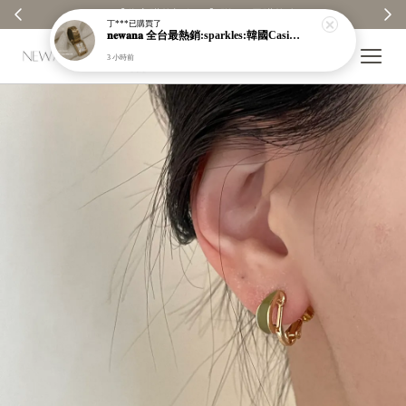
【分享購物評價💬】贈$30元購物金
丁***
已購買了
𝐧𝐞𝐰𝐚𝐧𝐚 全台最熱銷:sparkles:韓國Casio防潑水金屬錶:sparkles:就在本店
3 小時前