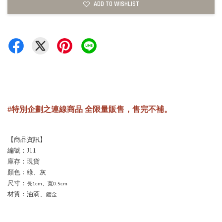
ADD TO WISHLIST
#特別企劃之連線商品 全限量販售，售完不補。
【商品資訊】
編號：J11
庫存：現貨
顏色﹔綠、灰
尺寸：
長1cm、寬0.5cm
材質：油滴、
鍍金