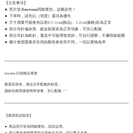
【注意事項】
► 照片皆為𝐧𝐞𝐰𝐚𝐧𝐚闆娘實拍，盜圖必究！
► 下單時，請先以［現貨］選項為優先
► 尺寸測量可能會有誤差0.5~1cm(飾品)、1-2cm(服飾)皆為正常
► 部分耳針偏灰黑、鍍金剝落皆為正常現象，可安心配戴
► 部分耳針為軟針，運送中可能導致歪斜，可自行調整，不屬瑕疵範圍
► 圖片會因螢幕所呈現的顏色會有所不同，一切以實物為準
newana 日韓飾品專賣
嚴選高保色、適合日常配戴的材質，
讓妳在購買後能簡單保養、安心配戴 .ᐟ.ᐟ
【購買前請留意】
► 商品照片皆為闆娘實拍，請勿盜用。