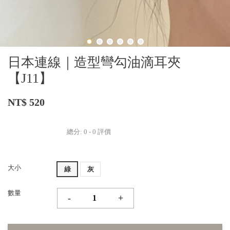
日本連線｜造型彎勾油滴耳夾
【J11】
NT$ 520
總分:
0
-
0
評價
大小
綠
灰
數量
-
+