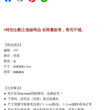
#特別企劃之連線商品 全限量販售，售完不補。
【商品資訊】
編號：J38
庫存：現貨
顏色﹔
金
尺寸：
內直徑約1.4cm
材質：
純銀鍍金
【注意事項】
► 照片皆為𝐧𝐞𝐰𝐚𝐧𝐚闆娘實拍，盜圖必究！
► 下單時，請先以［現貨］選項為優先
► 尺寸測量可能會有誤差0.5~1cm(飾品)、1-2cm(服飾)皆為正常
► 部分耳針偏灰黑、鍍金剝落皆為正常現象，可安心配戴