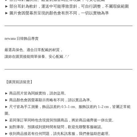
► 部分耳針為軟針，運送中可能導致歪斜，可自行調整，不屬瑕疵範圍
► 圖片會因螢幕所呈現的顏色會有所不同，一切以實物為準
newana 日韓飾品專賣
嚴選高保色、適合日常配戴的材質，
讓妳在購買後能簡單保養、安心配戴 .ᐟ.ᐟ
【購買前請留意】
► 商品照片皆為闆娘實拍，請勿盜用。
► 商品顏色會因螢幕顯示而略有不同，請以實品為準。
► 尺寸皆為手工測量，飾品誤差約 0.5–1 cm、服飾誤差約 1–2 cm，皆屬正常範
圍。
► 若同筆訂單同時包含現貨與預購商品，將於商品備齊後一併出貨。
► 如對庫存、預購或到貨時間有疑問，歡迎先聯繫客服確認。
► 收到商品後若有任何問題，請先私訊客服，我們會協助您處理。