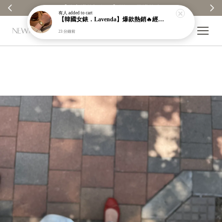
【分享購物評價💬】贈$30元購物金
有人
added to cart
【韓國女錶．Lavenda】爆款熱銷🔥經典之作老錢風編織紋理奢華金錶【nk64】
23 分鐘前