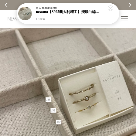
 ✨
【分享購物評價💬】贈$30元購物金
有人
added to cart
𝐧𝐞𝐰𝐚𝐧𝐚【S925義大利精工】淺銀白編織紋寬版戒指｜粗戒指｜顯白｜開口戒｜現貨＋預購【n919】
1 小時前