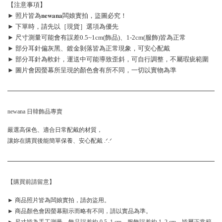
【注意事項】
► 照片皆為𝐧𝐞𝐰𝐚𝐧𝐚闆娘實拍，盜圖必究！
► 下單時，請先以［現貨］選項為優先
► 尺寸測量可能會有誤差0.5~1cm(飾品)、1-2cm(服飾)皆為正常
► 部分耳針偏灰黑、鍍金剝落皆為正常現象，可安心配戴
► 部分耳針為軟針，運送中可能導致歪斜，可自行調整，不屬瑕疵範圍
► 圖片會因螢幕所呈現的顏色會有所不同，一切以實物為準
newana 日韓飾品專賣
嚴選高保色、適合日常配戴的材質，
讓妳在購買後能簡單保養、安心配戴 .ᐟ.ᐟ
【購買前請留意】
► 商品照片皆為闆娘實拍，請勿盜用。
► 商品顏色會因螢幕顯示而略有不同，請以實品為準。