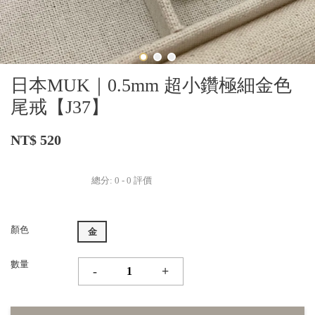
日本MUK｜0.5mm 超小鑽極細金色
尾戒【J37】
NT$ 520
總分:
0
-
0
評價
顏色
金
數量
-
+