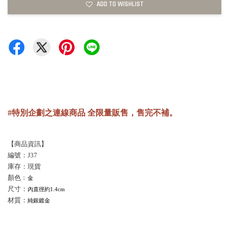
ADD TO WISHLIST
#特別企劃之連線商品 全限量販售，售完不補。
【商品資訊】
編號：J37
庫存：現貨
顏色﹔
金
尺寸：
內直徑約1.4cm
材質：
純銀鍍金