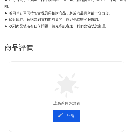
► 尺寸皆為手工測量，飾品誤差約 0.5–1 cm、服飾誤差約 1–2 cm，皆屬正常範
圍。
► 若同筆訂單同時包含現貨與預購商品，將於商品備齊後一併出貨。
► 如對庫存、預購或到貨時間有疑問，歡迎先聯繫客服確認。
► 收到商品後若有任何問題，請先私訊客服，我們會協助您處理。
商品評價
成為首位評論者
評論