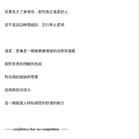
其實長大了會發現，那些真正溫柔的人
並不是說話輕聲細語、言行舉止柔弱
溫柔，更像是一種被磨練過後的淡然與溫暖
面對世界的理解與包容
對自我的接納與尊重
高情商與共情力
是一種能讓人時刻感受到舒適的能力
—— 𝒄𝒐𝒏𝒇𝒊𝒅𝒆𝒏𝒄𝒆 𝒉𝒂𝒔 𝒏𝒐 𝒄𝒐𝒎𝒑𝒆𝒕𝒊𝒕𝒊𝒐𝒏. ——