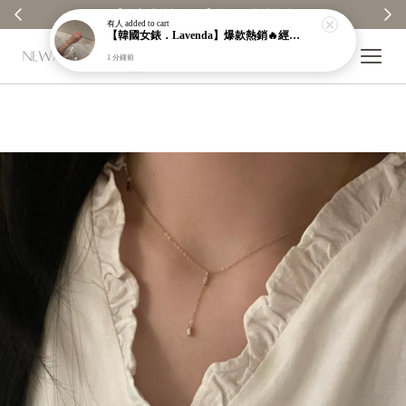
【分享購物評價💬】贈$30元購物金
有人
added to cart
【韓國女錶．Lavenda】爆款熱銷🔥經典之作老錢風編織紋理奢華金錶【nk64】
1 分鐘前