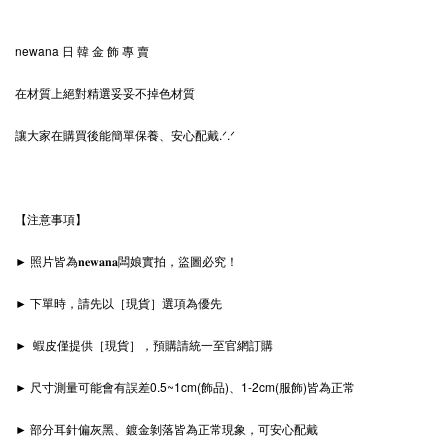
newana 日 韓 金 飾 專 賣
在材質上絕對精選妥妥不掉色材質
讓大家在購買後能簡單保養、安心配戴.ᐟ‪‪‪.ᐟ
【注意事項】
► 照片皆為𝐧𝐞𝐰𝐚𝐧𝐚闆娘實拍，盜圖必究！
► 下單時，請先以［現貨］選項為優先
► 蝦皮僅提供［現貨］，預購請統一至官網訂購
► 尺寸測量可能會有誤差0.5~1cm(飾品)、1-2cm(服飾)皆為正常
► 部分耳針偏灰黑、鍍金剝落皆為正常現象，可安心配戴