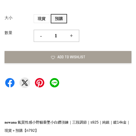
大小
現貨
預購
數量
-
+
ADD TO WISHLIST
𝐧𝐞𝐰𝐚𝐧𝐚 氣質性感小野貓垂墜小白鑽項鍊｜三段調節｜s925｜純銀｜鍍14k金｜
現貨＋預購【n792】