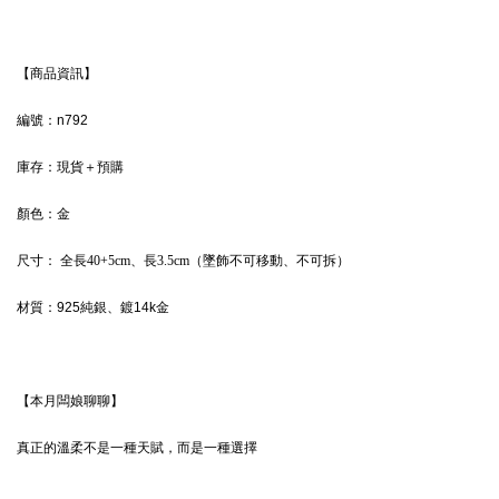
【商品資訊】
編號：n792
庫存：現貨＋預購
顏色：
金
尺寸：
全長40+5cm、長3.5cm（墜飾不可移動、不可拆）
材質：
925純銀、鍍14k金
【本月闆娘聊聊】
真正的溫柔不是一種天賦，而是一種選擇