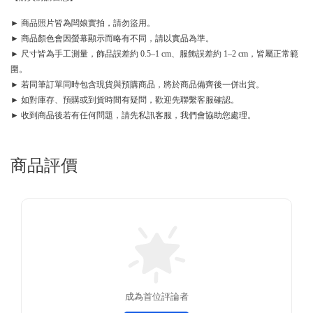
► 商品照片皆為闆娘實拍，請勿盜用。
► 商品顏色會因螢幕顯示而略有不同，請以實品為準。
► 尺寸皆為手工測量，飾品誤差約 0.5–1 cm、服飾誤差約 1–2 cm，皆屬正常範
圍。
► 若同筆訂單同時包含現貨與預購商品，將於商品備齊後一併出貨。
► 如對庫存、預購或到貨時間有疑問，歡迎先聯繫客服確認。
► 收到商品後若有任何問題，請先私訊客服，我們會協助您處理。
商品評價
成為首位評論者