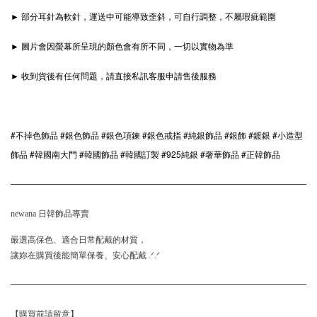
► 部分耳針為軟針，運送中可能導致歪斜，可自行調整，不屬瑕疵範圍
► 圖片會因螢幕所呈現的顏色會有所不同，一切以實物為準
► 收到貨後有任何問題，請直接私訊客服申請售後服務
#不掉色飾品 #銀色飾品 #銀色項鍊 #銀色戒指 #純銀飾品 #銀飾 #鍍銀 #小造型
飾品 #韓國南大門 #韓國飾品 #韓國訂製 #925純銀 #奢華飾品 #正韓飾品
newana 日韓飾品專賣
嚴選高保色、適合日常配戴的材質，
讓妳在購買後能簡單保養、安心配戴 .ᐟ.ᐟ
【購買前請留意】