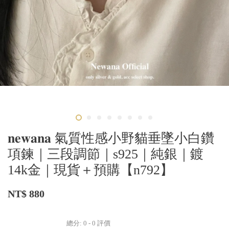
𝐧𝐞𝐰𝐚𝐧𝐚 氣質性感小野貓垂墜小白鑽
項鍊｜三段調節｜s925｜純銀｜鍍
14k金｜現貨＋預購【n792】
NT$ 880
總分:
0
-
0
評價