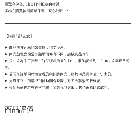
嚴選高保色、適合日常配戴的材質，
讓妳在購買後能簡單保養、安心配戴 .ᐟ.ᐟ
【購買前請留意】
► 商品照片皆為闆娘實拍，請勿盜用。
► 商品顏色會因螢幕顯示而略有不同，請以實品為準。
► 尺寸皆為手工測量，飾品誤差約 0.5–1 cm、服飾誤差約 1–2 cm，皆屬正常範
圍。
► 若同筆訂單同時包含現貨與預購商品，將於商品備齊後一併出貨。
► 如對庫存、預購或到貨時間有疑問，歡迎先聯繫客服確認。
► 收到商品後若有任何問題，請先私訊客服，我們會協助您處理。
商品評價