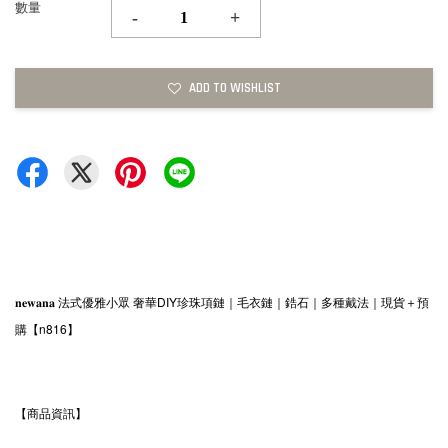
數量
-
+
ADD TO WISHLIST
𝐧𝐞𝐰𝐚𝐧𝐚 法式優雅小眾 奢華DIY珍珠項鏈｜毛衣鏈｜鋯石｜多種戴法｜現貨＋預
購【n816】
【商品資訊】