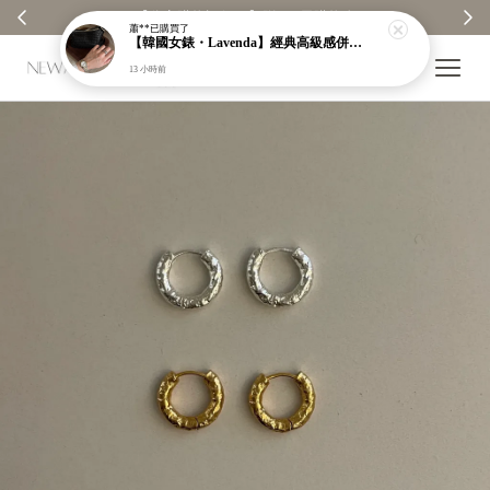
【分享購物評價💬】贈$30元購物金
蕭**
已購買了
【韓國女錶・Lavenda】經典高級感併接色羅馬錶｜磨砂細閃錶面｜一看就很貴【nk61】
13 小時前