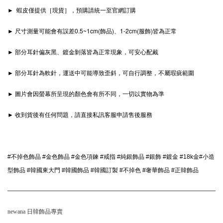
► 蝦皮僅提供［現貨］，預購請統一至官網訂購
► 尺寸測量可能會有誤差0.5~1cm(飾品)、1-2cm(服飾)皆為正常
► 部分耳針偏灰黑、鍍金剝落皆為正常現象，可安心配戴
► 部分耳針為軟針，運送中可能導致歪斜，可自行調整，不屬瑕疵範圍
► 圖片會因螢幕所呈現的顏色會有所不同，一切以實物為準
► 收到貨後有任何問題，請直接私訊客服申請售後服務
#不掉色飾品 #金色飾品 #金色項鍊 #戒指 #純銀飾品 #銀飾 #鍍金 #18k金#小造
型飾品 #韓國東大門 #韓國飾品 #韓國訂製 #不掉色 #奢華飾品 #正韓飾品 
newana 日韓飾品專賣