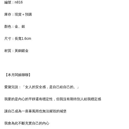
編號：n816
庫存：現貨＋預購
顏色：金、
銀
尺寸：
長寬1.6cm
材質：
黃銅鍍金
【本月闆娘聊聊】
愛黛兒說：「女人的安全感，是自己給自己的。」
我要的是內心的平靜還有穩定性，但我沒有期待別人給我穩定感
讓自己成為一座暴風雨也無法摧毀的城堡
我會為此不斷充實自己的內心