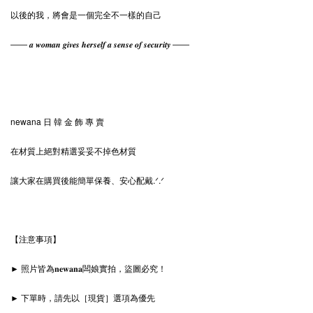
以後的我，將會是一個完全不一樣的自己
—— 𝒂 𝒘𝒐𝒎𝒂𝒏 𝒈𝒊𝒗𝒆𝒔 𝒉𝒆𝒓𝒔𝒆𝒍𝒇 𝒂 𝒔𝒆𝒏𝒔𝒆 𝒐𝒇 𝒔𝒆𝒄𝒖𝒓𝒊𝒕𝒚 ——
newana 日 韓 金 飾 專 賣
在材質上絕對精選妥妥不掉色材質
讓大家在購買後能簡單保養、安心配戴.ᐟ‪‪‪.ᐟ
【注意事項】
► 照片皆為𝐧𝐞𝐰𝐚𝐧𝐚闆娘實拍，盜圖必究！
► 下單時，請先以［現貨］選項為優先