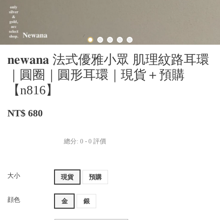
𝐧𝐞𝐰𝐚𝐧𝐚 法式優雅小眾 肌理紋路耳環
｜圓圈｜圓形耳環｜現貨＋預購
【n816】
NT$ 680
總分:
0
-
0
評價
大小
現貨
預購
顔色
金
銀