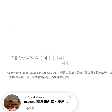
Copyright © 2018- 2026 Newana Co., Ltd.｜營業人名稱：芯依有限公司｜統
代開發票公司，電子發票將於商品出貨後開立完成】
有人
added to cart
𝐧𝐞𝐰𝐚𝐧𝐚 韓系霧面感・麂皮水桶南瓜包｜通勤日常包｜高級皮革｜現貨＋預購【nk62】
4 小時前