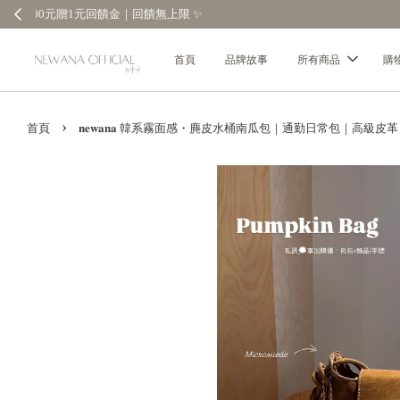
首頁
品牌故事
所有商品
購
›
首頁
𝐧𝐞𝐰𝐚𝐧𝐚 韓系霧面感・麂皮水桶南瓜包｜通勤日常包｜高級皮