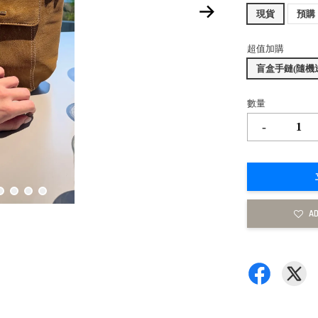
現貨
預購
超值加購
盲盒手鏈(隨機送
數量
-
AD