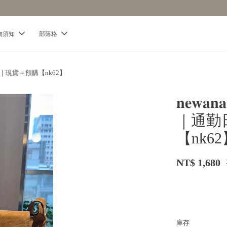
【分享購物評價💬】贈$30元購物金
物須知
部落格
革｜現貨＋預購【nk62】
𝐧𝐞
｜通勤
【nk6
NT$ 1,680
庫存