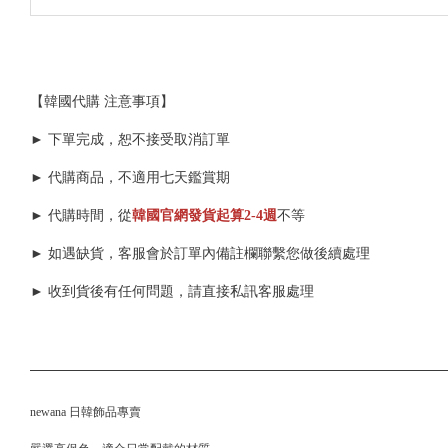
【韓國代購 注意事項】
► 下單完成，恕不接受取消訂單
► 代購商品，不適用七天鑑賞期
► 代購時間，從
韓國官網發貨起算
2-4週
不等
► 如遇缺貨，客服會於訂單內備註欄聯繫您做後續處理
► 收到貨後有任何問題，請直接私訊客服處理
newana 日韓飾品專賣