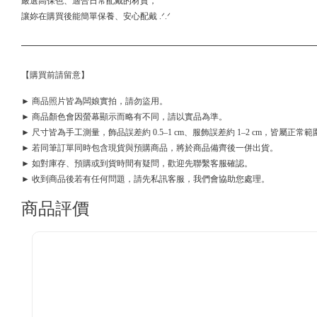
嚴選高保色、適合日常配戴的材質，
讓妳在購買後能簡單保養、安心配戴 .ᐟ.ᐟ
【購買前請留意】
► 商品照片皆為闆娘實拍，請勿盜用。
► 商品顏色會因螢幕顯示而略有不同，請以實品為準。
► 尺寸皆為手工測量，飾品誤差約 0.5–1 cm、服飾誤差約 1–2 cm，皆屬正常範
► 若同筆訂單同時包含現貨與預購商品，將於商品備齊後一併出貨。
► 如對庫存、預購或到貨時間有疑問，歡迎先聯繫客服確認。
► 收到商品後若有任何問題，請先私訊客服，我們會協助您處理。
商品評價