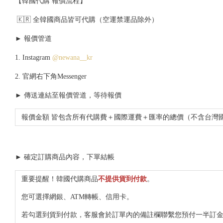
【韓國代購 報價流程】
🇰🇷 全韓國商品皆可代購（空運禁運品除外）
► 報價管道
1. Instagram
@newana__kr
2. 官網右下角Messenger
► 傳送連結至報價管道，等待報價
報價金額 皆包含所有代購費＋國際運費＋匯率的總價（不含台灣
► 確定訂購商品內容，下單結帳
重要提醒！韓國代購商品
不提供貨到付款
。
您可選擇網銀、ATM轉帳、信用卡。
若勾選到貨到付款，客服會於訂單內的備註欄聯繫您預付一半訂