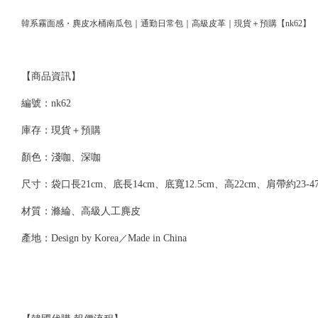
韓系霧面感・麂皮水桶南瓜包｜通勤日常包｜高級皮革｜現貨＋預購【nk62】
【商品資訊】
編號：nk62
庫存：現貨＋預購
顏色：淺咖、深咖
尺寸：袋口長21cm、底長14cm
、底
寬12.5cm、高22cm、肩帶約23-4
材質：滌綸、高級人工麂皮
產地：Design by Korea
／
Made in China