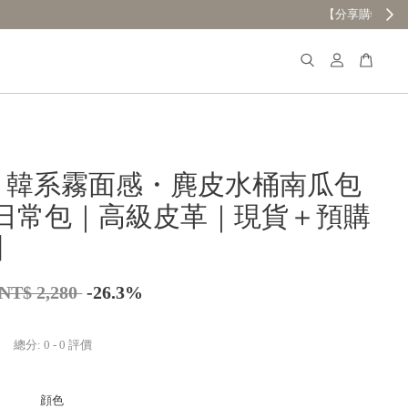
𝐚𝐧𝐚 韓系霧面感・麂皮水桶南瓜包
日常包｜高級皮革｜現貨＋預購
2】
NT$ 2,280
-26.3%
總分:
0
-
0
評價
顔色