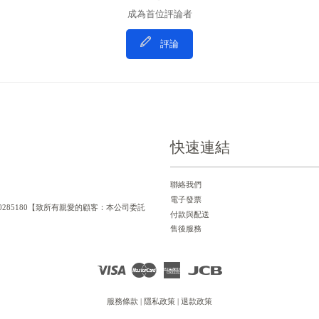
成為首位評論者
評論
快速連結
聯絡我們
電子發票
一編號：90285180【致所有親愛的顧客：本公司委託
付款與配送
售後服務
Visa
Master
American
JCB
Express
服務條款
|
隱私政策
|
退款政策