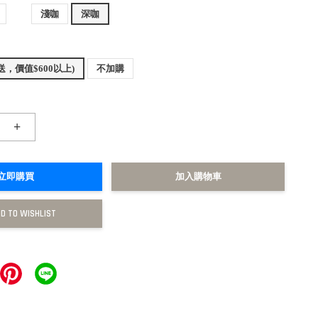
淺咖
深咖
，價值$600以上)
不加購
+
立即購買
加入購物車
D TO WISHLIST