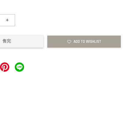
+
售完
ADD TO WISHLIST