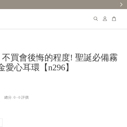
𝐚𝐧𝐚 不買會後悔的程度! 聖誕必備霧
金愛心耳環【n296】
總分:
0
-
0
評價