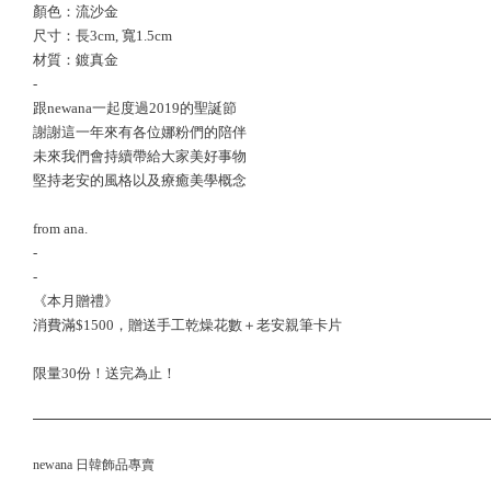
顏色：流沙金
尺寸：長3cm, 寬1.5cm
材質：鍍真金
-
跟newana一起度過2019的聖誕節
謝謝這一年來有各位娜粉們的陪伴
未來我們會持續帶給大家美好事物
堅持老安的風格以及療癒美學概念
from ana.
-
-
《本月贈禮》
消費滿$1500，贈送手工乾燥花數＋老安親筆卡片
限量30份！送完為止！
newana 日韓飾品專賣