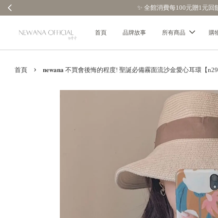
首頁
品牌故事
所有商品
購
›
首頁
𝐧𝐞𝐰𝐚𝐧𝐚 不買會後悔的程度! 聖誕必備霧面流沙金愛心耳環【n2