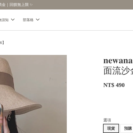
【分享購物評價💬】贈$30元購物金
物須知
部落格
96】
𝐧𝐞
面流沙
NT$ 490
選項
現貨
預購