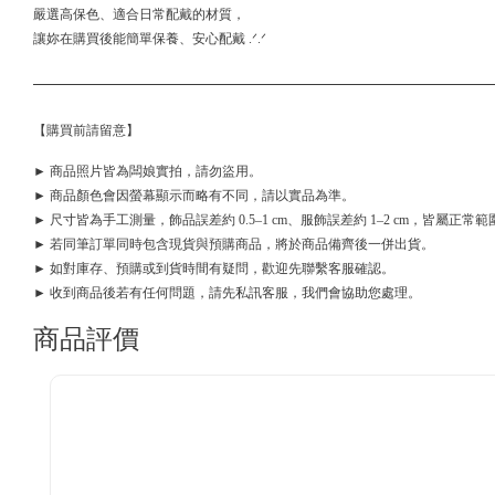
嚴選高保色、適合日常配戴的材質，
讓妳在購買後能簡單保養、安心配戴 .ᐟ.ᐟ
【購買前請留意】
► 商品照片皆為闆娘實拍，請勿盜用。
► 商品顏色會因螢幕顯示而略有不同，請以實品為準。
► 尺寸皆為手工測量，飾品誤差約 0.5–1 cm、服飾誤差約 1–2 cm，皆屬正常範
► 若同筆訂單同時包含現貨與預購商品，將於商品備齊後一併出貨。
► 如對庫存、預購或到貨時間有疑問，歡迎先聯繫客服確認。
► 收到商品後若有任何問題，請先私訊客服，我們會協助您處理。
商品評價