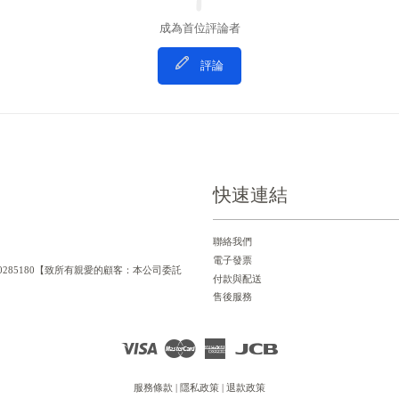
成為首位評論者
評論
快速連結
聯絡我們
電子發票
一編號：90285180【致所有親愛的顧客：本公司委託
付款與配送
售後服務
Visa
Master
American
JCB
Express
服務條款
|
隱私政策
|
退款政策