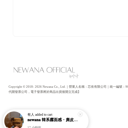
Copyright © 2018- 2026 Newana Co., Ltd.｜營業人名稱：芯依有限公司｜統
代開發票公司，電子發票將於商品出貨後開立完成】
有人
added to cart
𝐧𝐞𝐰𝐚𝐧𝐚 韓系霧面感・麂皮水桶南瓜包｜通勤日常包｜高級皮革｜現貨＋預購【nk62】
17 小時前