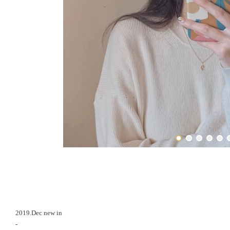
2019.Dec new in
-