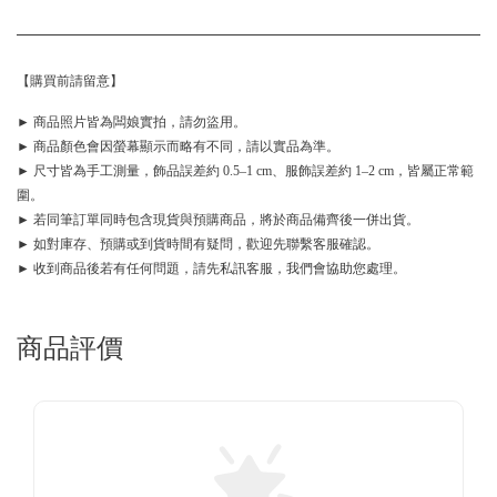
【購買前請留意】
► 商品照片皆為闆娘實拍，請勿盜用。
► 商品顏色會因螢幕顯示而略有不同，請以實品為準。
► 尺寸皆為手工測量，飾品誤差約 0.5–1 cm、服飾誤差約 1–2 cm，皆屬正常範
圍。
► 若同筆訂單同時包含現貨與預購商品，將於商品備齊後一併出貨。
► 如對庫存、預購或到貨時間有疑問，歡迎先聯繫客服確認。
► 收到商品後若有任何問題，請先私訊客服，我們會協助您處理。
商品評價