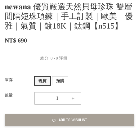
𝐧𝐞𝐰𝐚𝐧𝐚 優質嚴選天然貝母珍珠 雙層
間隔短珠項鍊｜手工訂製｜歐美｜優
雅｜氣質｜鍍18K｜鈦鋼【n515】
NT$ 690
總分:
0
-
0
評價
庫存
現貨
預購
數量
-
+
ADD TO WISHLIST