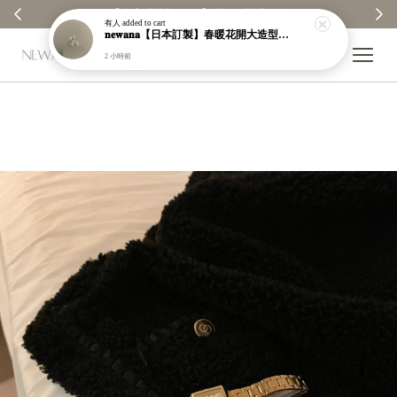
【分享購物評價💬】贈$30元購物金
有人
added to cart
𝐧𝐞𝐰𝐚𝐧𝐚【日本訂製】春暖花開大造型開口戒指｜925純銀｜可調節｜現貨＋預購【n951】
2 小時前