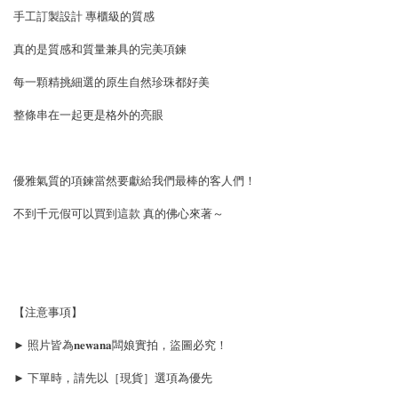
手工訂製設計 專櫃級的質感
真的是質感和質量兼具的完美項鍊
每一顆精挑細選的原生自然珍珠都好美
整條串在一起更是格外的亮眼
優雅氣質的項鍊當然要獻給我們最棒的客人們！
不到千元假可以買到這款 真的佛心來著～
【注意事項】
► 照片皆為𝐧𝐞𝐰𝐚𝐧𝐚闆娘實拍，盜圖必究！
► 下單時，請先以［現貨］選項為優先