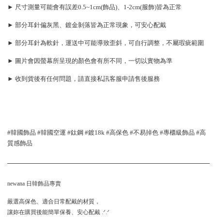
► 尺寸測量可能會有誤差0.5~1cm(飾品)、1-2cm(服飾)皆為正常
► 部分耳針偏灰黑、鍍金剝落皆為正常現象，可安心配戴
► 部分耳針為軟針，運送中可能導致歪斜，可自行調整，不屬瑕疵範圍
► 圖片會因螢幕所呈現的顏色會有所不同，一切以實物為準
► 收到貨後有任何問題，請直接私訊客服申請售後服務
#韓國飾品 #韓國空運 #鈦鋼 #鍍18k #高保色 #不易掉色 #專櫃級飾品 #高
質感飾品
newana 日韓飾品專賣
嚴選高保色、適合日常配戴的材質，
讓妳在購買後能簡單保養、安心配戴 .ᐟ.ᐟ