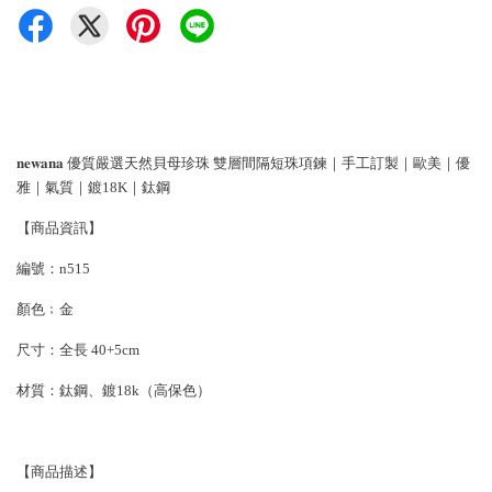
𝐧𝐞𝐰𝐚𝐧𝐚 優質嚴選天然貝母珍珠 雙層間隔短珠項鍊｜手工訂製｜歐美｜優
雅｜氣質｜鍍18K｜鈦鋼
【商品資訊】
編號：n515
顏色﹔金
尺寸：全長
40+5cm
材質：
鈦鋼、鍍18k（高保色）
【商品描述】