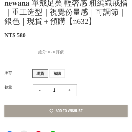
𝐧𝐞𝐰𝐚𝐧𝐚 單戴足矣 輕奢感 粗編織戒指
｜重工造型｜視覺份量感｜可調節｜
銀色｜現貨＋預購【n632】
NT$ 580
總分:
0
-
0
評價
庫存
現貨
預購
數量
-
+
ADD TO WISHLIST