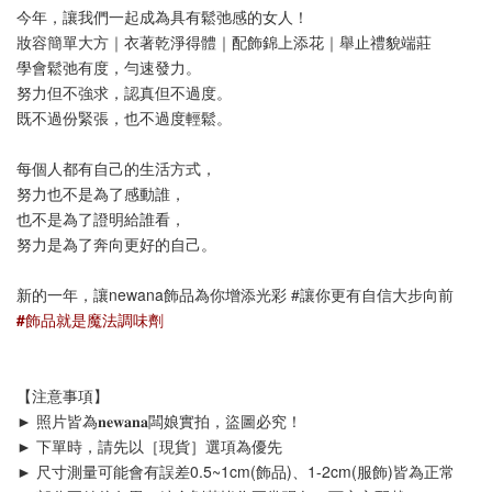
今年，讓我們一起成為具有鬆弛感的女人！
妝容簡單大方｜衣著乾淨得體｜配飾錦上添花｜舉止禮貌端莊
學會鬆弛有度，勻速發力。
努力但不強求，認真但不過度。
既不過份緊張，也不過度輕鬆。
每個人都有自己的生活方式，
努力也不是為了感動誰，
也不是為了證明給誰看，
努力是為了奔向更好的自己。
新的一年，讓newana飾品為你增添光彩 #讓你更有自信大步向前
#飾品就是魔法調味劑
【注意事項】
► 照片皆為𝐧𝐞𝐰𝐚𝐧𝐚闆娘實拍，盜圖必究！
► 下單時，請先以［現貨］選項為優先
► 尺寸測量可能會有誤差0.5~1cm(飾品)、1-2cm(服飾)皆為正常