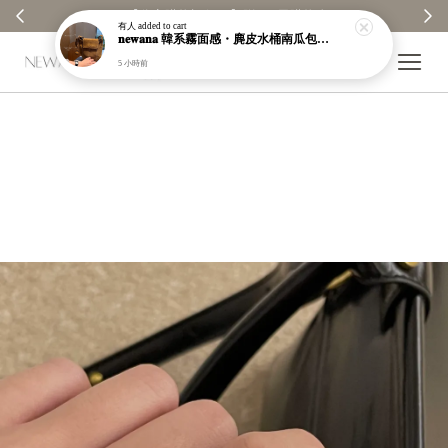
【分享購物評價💬】贈$30元購物金
有人
added to cart
𝐧𝐞𝐰𝐚𝐧𝐚 韓系霧面感・麂皮水桶南瓜包｜通勤日常包｜高級皮革｜現貨＋預購【nk62】
5 小時前