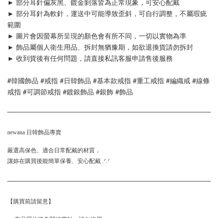
► 部分耳針偏灰黑、鍍金剝落皆為正常現象，可安心配戴
► 部分耳針為軟針，運送中可能導致歪斜，可自行調整，不屬瑕疵
範圍
► 圖片會因螢幕所呈現的顏色會有所不同，一切以實物為準
► 飾品
屬個人衛生用品、拆封無猶豫期，如欲退換貨請勿拆封
► 收到貨後有任何問題，請直接私訊客服申請售後服務
#韓國飾品 #戒指 #日韓飾品 #基本款戒指 #重工戒指 #編織戒 #線條
戒指 #可調節戒指 #鍍銀飾品 #銀飾 #飾品 
newana 日韓飾品專賣
嚴選高保色、適合日常配戴的材質，
讓妳在購買後能簡單保養、安心配戴 .ᐟ.ᐟ
【購買前請留意】