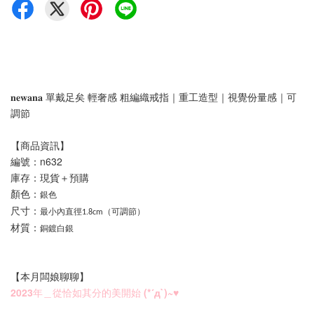
𝐧𝐞𝐰𝐚𝐧𝐚 單戴足矣 輕奢感 粗編織戒指｜重工造型｜視覺份量感｜可
調節
【商品資訊】
編號：n632
庫存：現貨＋預購
顏色：
銀色
尺寸：
最小內直徑1.8cm（可調節）
材質：
銅鍍白銀
【本月闆娘聊聊】
2023年＿從恰如其分的美開始 (*´д`)~♥