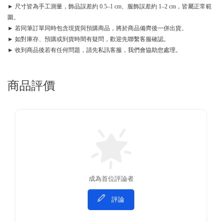
► 尺寸皆為手工測量，飾品誤差約 0.5–1 cm、服飾誤差約 1–2 cm，皆屬正常範
圍。
► 若同筆訂單同時包含現貨與預購商品，將於商品備齊後一併出貨。
► 如對庫存、預購或到貨時間有疑問，歡迎先聯繫客服確認。
► 收到商品後若有任何問題，請先私訊客服，我們會協助您處理。
商品評價
成為首位評論者
評論