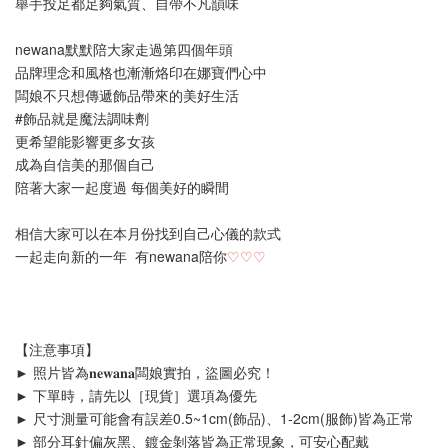
舉手投足都足夠氣質、自帶不凡韻味
newana默默陪大家走過第四個年頭
品牌理念和風格也漸漸烙印在娜寶們心中
闆娘不只想傳遞飾品帶來的美好生活
#飾品就是魔法調味劑
更希望能影響更多女孩
成為自信美的那個自己
陪著大家一起度過 每個美好的瞬間
相信大家可以在本月份找到自己心儀的款式
一起走向新的一年  有newana陪你
♡
♡
♡
【注意事項】
► 照片皆為𝐧𝐞𝐰𝐚𝐧𝐚闆娘實拍，盜圖必究！
► 下單時，請先以［現貨］選項為優先
► 尺寸測量可能會有誤差0.5~1cm(飾品)、1-2cm(服飾)皆為正常
► 部分耳針偏灰黑、鍍金剝落皆為正常現象，可安心配戴