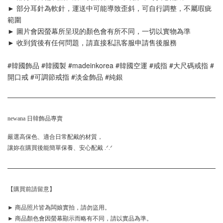
► 部分耳針為軟針，運送中可能導致歪斜，可自行調整，不屬瑕疵
範圍
► 圖片會因螢幕所呈現的顏色會有所不同，一切以實物為準
► 收到貨後有任何問題，請直接私訊客服申請售後服務
#韓國飾品 #韓國製 #madeinkorea #韓國空運 #戒指 #大尺碼戒指 #
開口戒 #可調節戒指 #淡金飾品 #純銀
newana 日韓飾品專賣
嚴選高保色、適合日常配戴的材質，
讓妳在購買後能簡單保養、安心配戴 .ᐟ.ᐟ
【購買前請留意】
► 商品照片皆為闆娘實拍，請勿盜用。
► 商品顏色會因螢幕顯示而略有不同，請以實品為準。