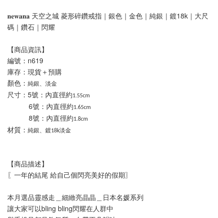
𝐧𝐞𝐰𝐚𝐧𝐚 天空之城 菱形碎鑽戒指｜銀色｜金色｜純銀｜鍍18k｜大尺
碼｜鑽石｜閃耀
【商品資訊】
編號：n619
庫存：現貨＋預購
顏色：
純銀、淡金
尺寸：5號：內直徑約
1.55cm
           6號：內直徑約
1.65cm
           8號：內直徑約
1.8cm
材質：
純銀、鍍18k淡金
【商品描述】
〖一年的結尾 給自己個閃亮美好的假期〗
本月選品靈感走＿細緻亮晶晶＿日本名媛系列
讓大家可以bling bling閃耀在人群中