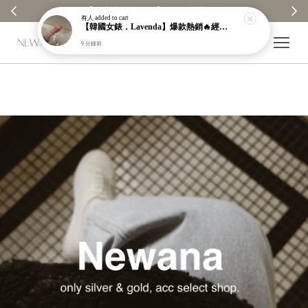
【分享購物評價💬】贈$30元購物金
有人
added to cart
【韓國女錶．Lavenda】爆款熱銷🔥經典之作老錢風編織紋理奢華金錶【nk64】
9 分鐘前