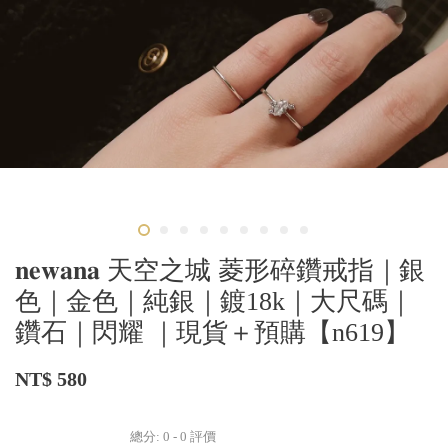
𝐧𝐞𝐰𝐚𝐧𝐚 天空之城 菱形碎鑽戒指｜銀
色｜金色｜純銀｜鍍18k｜大尺碼｜
鑽石｜閃耀 ｜現貨＋預購【n619】
NT$ 580
總分:
0
-
0
評價