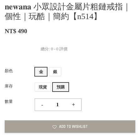
𝐧𝐞𝐰𝐚𝐧𝐚 小眾設計金屬片粗鏈戒指｜
個性｜玩酷｜簡約【n514】
NT$ 490
總分:
0
-
0
評價
顏色
金
銀
庫存
現貨
預購
數量
-
+
ADD TO WISHLIST