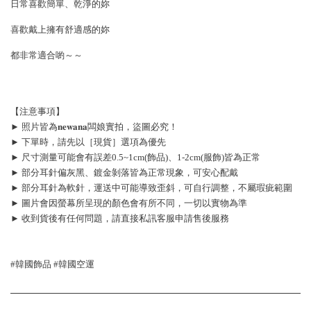
日常喜歡簡單、乾淨的妳
喜歡戴上擁有舒適感的妳
都非常適合喲～～
【注意事項】
► 照片皆為𝐧𝐞𝐰𝐚𝐧𝐚闆娘實拍，盜圖必究！
► 下單時，請先以［現貨］選項為優先
► 尺寸測量可能會有誤差0.5~1cm(飾品)、1-2cm(服飾)皆為正常
► 部分耳針偏灰黑、鍍金剝落皆為正常現象，可安心配戴
► 部分耳針為軟針，運送中可能導致歪斜，可自行調整，不屬瑕疵範圍
► 圖片會因螢幕所呈現的顏色會有所不同，一切以實物為準
► 收到貨後有任何問題，請直接私訊客服申請售後服務
#韓國飾品 #韓國空運