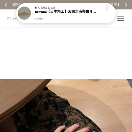
【分享購物評價💬】贈$30元購物金
有人
added to cart
𝐧𝐞𝐰𝐚𝐧𝐚【日本精工】圓潤水滴帶鑽耳環｜耳針｜高保色｜純銀｜鍍玫瑰金｜現貨＋預購【n989】
1 小時前