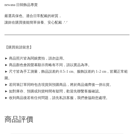
newana 日韓飾品專賣
嚴選高保色、適合日常配戴的材質，
讓妳在購買後能簡單保養、安心配戴 .ᐟ.ᐟ
【購買前請留意】
► 商品照片皆為闆娘實拍，請勿盜用。
► 商品顏色會因螢幕顯示而略有不同，請以實品為準。
► 尺寸皆為手工測量，飾品誤差約 0.5–1 cm、服飾誤差約 1–2 cm，皆屬正常範
圍。
► 若同筆訂單同時包含現貨與預購商品，將於商品備齊後一併出貨。
► 如對庫存、預購或到貨時間有疑問，歡迎先聯繫客服確認。
► 收到商品後若有任何問題，請先私訊客服，我們會協助您處理。
商品評價