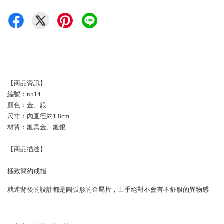
【商品資訊】
編號：n514
顏色﹔金、銀
尺寸：內直徑約1.8cm
材質：鍍真金、鍍銀
【商品描述】
極致簡約戒指
就連背後的設計都是圓弧形的金屬片，上手絕對不會有不舒服的異物感