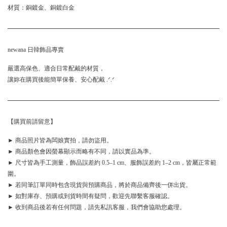
材質：銅鍍金、銅鍍白金
newana 日韓飾品專賣
嚴選高保色、適合日常配戴的材質，
讓妳在購買後能簡單保養、安心配戴 .ᐟ.ᐟ
【購買前請留意】
► 商品照片皆為闆娘實拍，請勿盜用。
► 商品顏色會因螢幕顯示而略有不同，請以實品為準。
► 尺寸皆為手工測量，飾品誤差約 0.5–1 cm、服飾誤差約 1–2 cm，皆屬正常範
圍。
► 若同筆訂單同時包含現貨與預購商品，將於商品備齊後一併出貨。
► 如對庫存、預購或到貨時間有疑問，歡迎先聯繫客服確認。
► 收到商品後若有任何問題，請先私訊客服，我們會協助您處理。