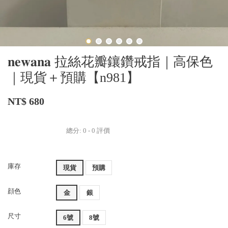
𝐧𝐞𝐰𝐚𝐧𝐚 拉絲花瓣鑲鑽戒指｜高保色
｜現貨＋預購【n981】
NT$ 680
總分:
0
-
0
評價
庫存
現貨
預購
顔色
金
銀
尺寸
6號
8號