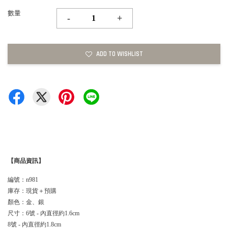
數量
-
+
ADD TO WISHLIST
【商品資訊】
編號：n981
庫存：現貨＋預購
顏色：金、銀
尺寸：6號 - 內直徑約1.6cm
8號 - 內直徑約1.8cm