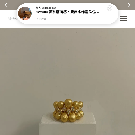
【分享購物評價💬】贈$30元購物金
有人
added to cart
𝐧𝐞𝐰𝐚𝐧𝐚 韓系霧面感・麂皮水桶南瓜包｜通勤日常包｜高級皮革｜現貨＋預購【nk62】
12 小時前