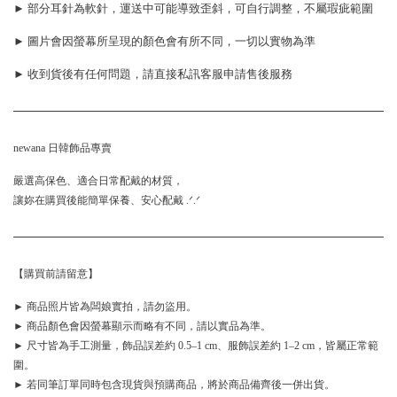
► 部分耳針為軟針，運送中可能導致歪斜，可自行調整，不屬瑕疵範圍
► 圖片會因螢幕所呈現的顏色會有所不同，一切以實物為準
► 收到貨後有任何問題，請直接私訊客服申請售後服務
newana 日韓飾品專賣
嚴選高保色、適合日常配戴的材質，
讓妳在購買後能簡單保養、安心配戴 .ᐟ.ᐟ
【購買前請留意】
► 商品照片皆為闆娘實拍，請勿盜用。
► 商品顏色會因螢幕顯示而略有不同，請以實品為準。
► 尺寸皆為手工測量，飾品誤差約 0.5–1 cm、服飾誤差約 1–2 cm，皆屬正常範
圍。
► 若同筆訂單同時包含現貨與預購商品，將於商品備齊後一併出貨。