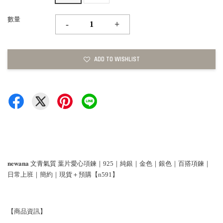
數量
-
+
ADD TO WISHLIST
𝐧𝐞𝐰𝐚𝐧𝐚 文青氣質 葉片愛心項鍊｜925｜純銀｜金色｜銀色｜百搭項鍊｜
日常上班｜簡約｜現貨＋預購【n591】
【商品資訊】