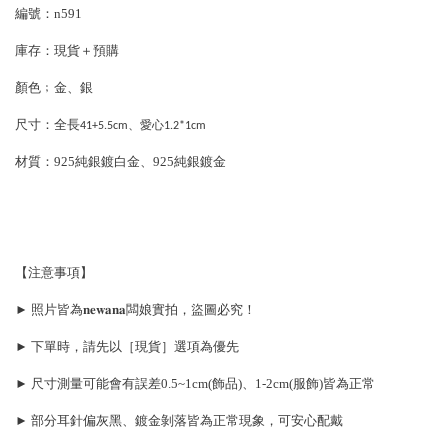
編號：n591
庫存：現貨＋預購
顏色﹔金、銀
尺寸：全長
41+5.5cm、愛心1.2*1cm
材質：925純銀鍍白金、
925純銀鍍金
【注意事項】
► 照片皆為𝐧𝐞𝐰𝐚𝐧𝐚闆娘實拍，盜圖必究！
► 下單時，請先以［現貨］選項為優先
► 尺寸測量可能會有誤差0.5~1cm(飾品)、1-2cm(服飾)皆為正常
► 部分耳針偏灰黑、鍍金剝落皆為正常現象，可安心配戴