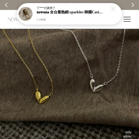
【分享購物評價💬】贈$30元購物金
丁***
已購買了
𝐧𝐞𝐰𝐚𝐧𝐚 全台最熱銷:sparkles:韓國Casio防潑水金屬錶:sparkles:就在本店
2 小時前