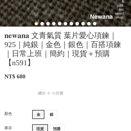
𝐧𝐞𝐰𝐚𝐧𝐚 文青氣質 葉片愛心項鍊｜
925｜純銀｜金色｜銀色｜百搭項鍊
｜日常上班｜簡約｜現貨＋預購
【n591】
NT$ 680
總分:
0
-
0
評價
顏色
金
銀
庫存
現貨
預購