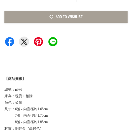
ADD TO WISHLIST
【商品資訊】
編號：n976
庫存：現貨＋預購
顏色：如圖
尺寸：6號 - 內直徑約1.65cm
7號 - 內直徑約1.75cm
8號 - 內直徑約1.85cm
材質：銅鍍金（高保色）