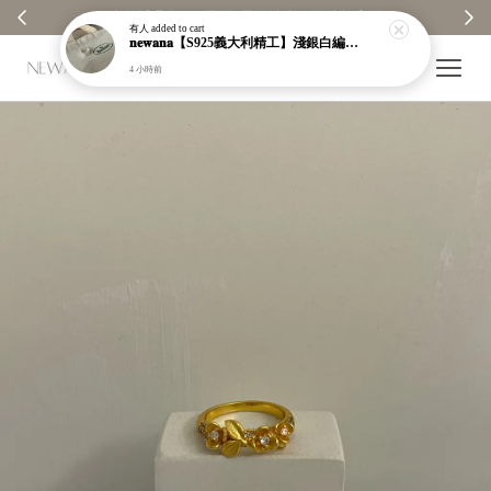
1元回饋金｜回饋無上限 ✨
【分享購物評價💬】贈$30元購
有人
added to cart
𝐧𝐞𝐰𝐚𝐧𝐚【S925義大利精工】淺銀白編織紋寬版戒指｜粗戒指｜顯白｜開口戒｜現貨＋預購【n919】
4 小時前