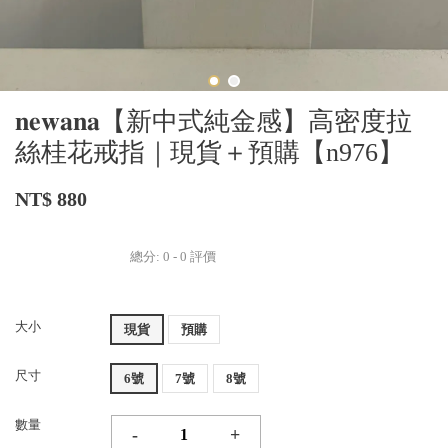
𝐧𝐞𝐰𝐚𝐧𝐚【新中式純金感】高密度拉
絲桂花戒指｜現貨＋預購【n976】
NT$ 880
總分:
0
-
0
評價
大小
現貨
預購
尺寸
6號
7號
8號
數量
-
+