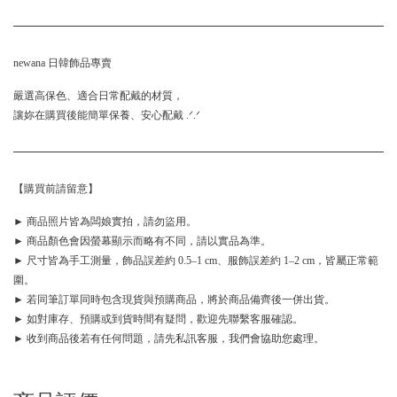
newana 日韓飾品專賣
嚴選高保色、適合日常配戴的材質，
讓妳在購買後能簡單保養、安心配戴 .ᐟ.ᐟ
【購買前請留意】
► 商品照片皆為闆娘實拍，請勿盜用。
► 商品顏色會因螢幕顯示而略有不同，請以實品為準。
► 尺寸皆為手工測量，飾品誤差約 0.5–1 cm、服飾誤差約 1–2 cm，皆屬正常範
圍。
► 若同筆訂單同時包含現貨與預購商品，將於商品備齊後一併出貨。
► 如對庫存、預購或到貨時間有疑問，歡迎先聯繫客服確認。
► 收到商品後若有任何問題，請先私訊客服，我們會協助您處理。