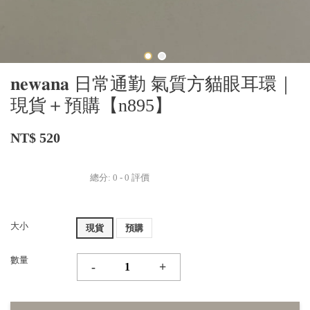
𝐧𝐞𝐰𝐚𝐧𝐚 日常通勤 氣質方貓眼耳環｜
現貨＋預購【n895】
NT$ 520
總分:
0
-
0
評價
大小
現貨
預購
數量
-
+