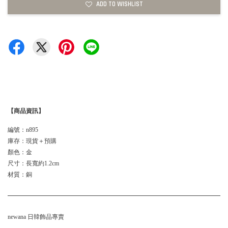
ADD TO WISHLIST
【商品資訊】
編號：n895
庫存：現貨＋預購
顏色：金
尺寸：長寬約1.2cm
材質：銅
newana 日韓飾品專賣