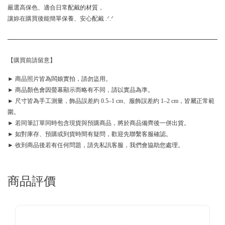
嚴選高保色、適合日常配戴的材質，
讓妳在購買後能簡單保養、安心配戴 .ᐟ.ᐟ
【購買前請留意】
► 商品照片皆為闆娘實拍，請勿盜用。
► 商品顏色會因螢幕顯示而略有不同，請以實品為準。
► 尺寸皆為手工測量，飾品誤差約 0.5–1 cm、服飾誤差約 1–2 cm，皆屬正常範
圍。
► 若同筆訂單同時包含現貨與預購商品，將於商品備齊後一併出貨。
► 如對庫存、預購或到貨時間有疑問，歡迎先聯繫客服確認。
► 收到商品後若有任何問題，請先私訊客服，我們會協助您處理。
商品評價