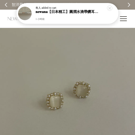
 ✨
【分享購物評價💬】贈$30元購物金
有人
added to cart
𝐧𝐞𝐰𝐚𝐧𝐚【日本精工】圓潤水滴帶鑽耳環｜耳針｜高保色｜純銀｜鍍玫瑰金｜現貨＋預購【n989】
1 小時前