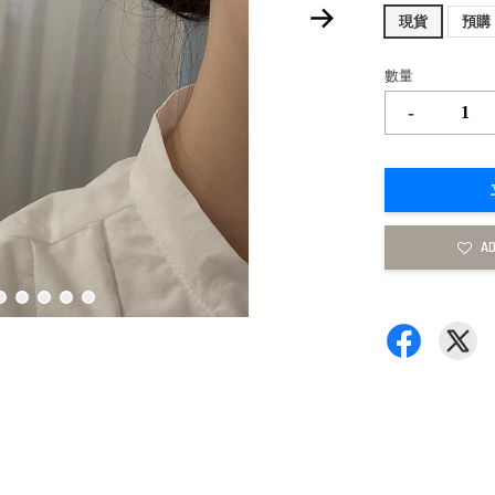
現貨
預購
數量
-
AD