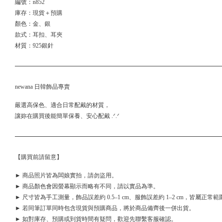
編號：n852
庫存：現貨＋預購
顏色：金、銀
款式：耳扣、耳夾
材質：925銀針
newana 日韓飾品專賣
嚴選高保色、適合日常配戴的材質，
讓妳在購買後能簡單保養、安心配戴 .ᐟ.ᐟ
【購買前請留意】
► 商品照片皆為闆娘實拍，請勿盜用。
► 商品顏色會因螢幕顯示而略有不同，請以實品為準。
► 尺寸皆為手工測量，飾品誤差約 0.5–1 cm、服飾誤差約 1–2 cm，皆屬正常範
► 若同筆訂單同時包含現貨與預購商品，將於商品備齊後一併出貨。
► 如對庫存、預購或到貨時間有疑問，歡迎先聯繫客服確認。