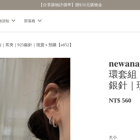
【分享購物評價💬】贈$30元購物金
物須知
部落格
）｜耳扣｜耳夾｜925銀針｜現貨＋預購【n852】
𝐧𝐞𝐰
環套組
銀針｜
NT$ 560
大小