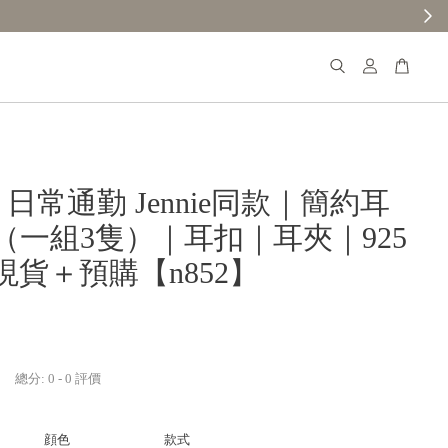
𝐚𝐧𝐚 日常通勤 Jennie同款｜簡約耳
（一組3隻）｜耳扣｜耳夾｜925
現貨＋預購【n852】
總分:
0
-
0
評價
顔色
款式