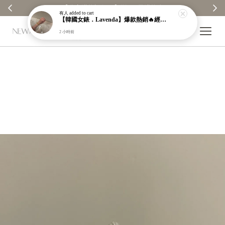
【分享購物評價💬】贈$30元購物金
有人
added to cart
【韓國女錶．Lavenda】爆款熱銷🔥經典之作老錢風編織紋理奢華金錶【nk64】
2 小時前