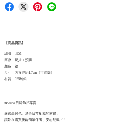
【商品資訊】
編號：n951
庫存：現貨＋預購
顏色：銀
尺寸：內直徑約1.7cm（可調節）
材質：925純銀
newana 日韓飾品專賣
嚴選高保色、適合日常配戴的材質，
讓妳在購買後能簡單保養、安心配戴 .ᐟ.ᐟ