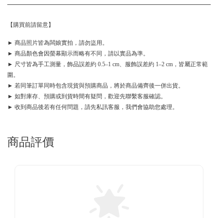
【購買前請留意】
► 商品照片皆為闆娘實拍，請勿盜用。
► 商品顏色會因螢幕顯示而略有不同，請以實品為準。
► 尺寸皆為手工測量，飾品誤差約 0.5–1 cm、服飾誤差約 1–2 cm，皆屬正常範
圍。
► 若同筆訂單同時包含現貨與預購商品，將於商品備齊後一併出貨。
► 如對庫存、預購或到貨時間有疑問，歡迎先聯繫客服確認。
► 收到商品後若有任何問題，請先私訊客服，我們會協助您處理。
商品評價