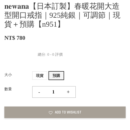
𝐧𝐞𝐰𝐚𝐧𝐚【日本訂製】春暖花開大造
型開口戒指｜925純銀｜可調節｜現
貨＋預購【n951】
NT$ 780
總分:
0
-
0
評價
大小
現貨
預購
數量
-
+
ADD TO WISHLIST