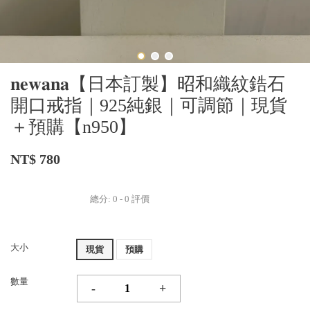
𝐧𝐞𝐰𝐚𝐧𝐚【日本訂製】昭和織紋鋯石
開口戒指｜925純銀｜可調節｜現貨
＋預購【n950】
NT$ 780
總分:
0
-
0
評價
大小
現貨
預購
數量
-
+