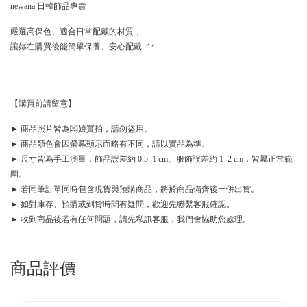
newana 日韓飾品專賣
嚴選高保色、適合日常配戴的材質，
讓妳在購買後能簡單保養、安心配戴 .ᐟ.ᐟ
【購買前請留意】
► 商品照片皆為闆娘實拍，請勿盜用。
► 商品顏色會因螢幕顯示而略有不同，請以實品為準。
► 尺寸皆為手工測量，飾品誤差約 0.5–1 cm、服飾誤差約 1–2 cm，皆屬正常範
圍。
► 若同筆訂單同時包含現貨與預購商品，將於商品備齊後一併出貨。
► 如對庫存、預購或到貨時間有疑問，歡迎先聯繫客服確認。
► 收到商品後若有任何問題，請先私訊客服，我們會協助您處理。
商品評價