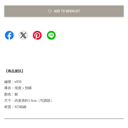
ADD TO WISHLIST
【商品資訊】
編號：n950
庫存：現貨＋預購
顏色：銀
尺寸：內直徑約1.6cm（可調節）
材質：925純銀