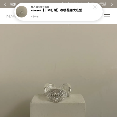
【分享購物評價💬】贈$30元購物金
有人
added to cart
𝐧𝐞𝐰𝐚𝐧𝐚【日本訂製】春暖花開大造型開口戒指｜925純銀｜可調節｜現貨＋預購【n951】
2 小時前