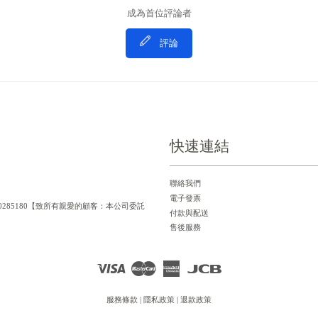
成為首位評論者
評論
快速連結
聯絡我們
電子發票
一編號：90285180【致所有親愛的顧客：本公司委託
付款與配送
售後服務
Visa
Master
American
JCB
Express
服務條款
|
隱私政策
|
退款政策