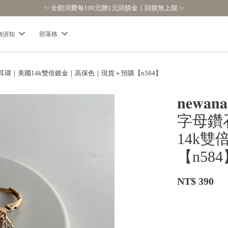
【分享購物評價💬】贈$30元購物金
物須知
部落格
英文字母耳環｜美國14k雙倍鍍金｜高保色｜現貨＋預購【n584】
𝐧𝐞
字母鑽
14k
【n58
NT$ 390