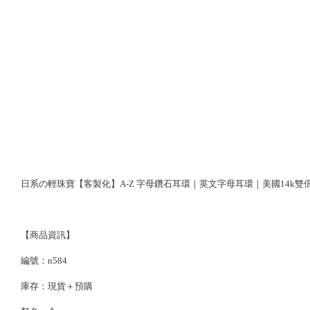
日系の輕珠寶【客製化】A-Z 字母鑽石耳環｜英文字母耳環｜美國14k雙
【商品資訊】
編號：n584
庫存：現貨＋預購