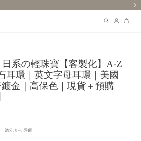
𝐚𝐧𝐚 日系の輕珠寶【客製化】A-Z
石耳環｜英文字母耳環｜美國
雙倍鍍金｜高保色｜現貨＋預購
4】
總分:
0
-
0
評價