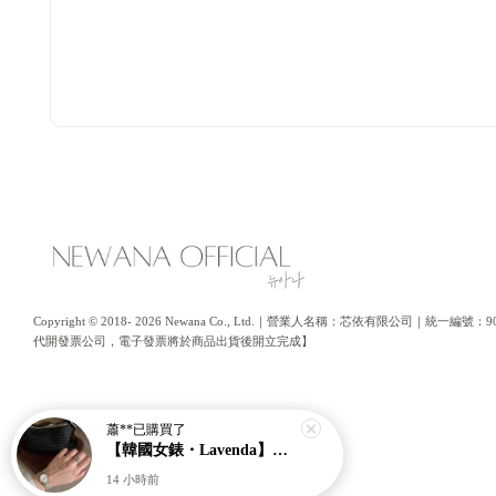
Copyright © 2018- 2026 Newana Co., Ltd.｜營業人名稱：芯依有限公司｜統
代開發票公司，電子發票將於商品出貨後開立完成】
蕭**
已購買了
【韓國女錶・Lavenda】經典高級感併接色羅馬錶｜磨砂細閃錶面｜一看就很貴【nk61】
14 小時前