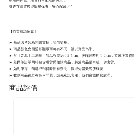
嚴選高保色、適合日常配戴的材質，
讓妳在購買後能簡單保養、安心配戴 .ᐟ.ᐟ
【購買前請留意】
► 商品照片皆為闆娘實拍，請勿盜用。
► 商品顏色會因螢幕顯示而略有不同，請以實品為準。
► 尺寸皆為手工測量，飾品誤差約 0.5–1 cm、服飾誤差約 1–2 cm，皆屬正常範
► 若同筆訂單同時包含現貨與預購商品，將於商品備齊後一併出貨。
► 如對庫存、預購或到貨時間有疑問，歡迎先聯繫客服確認。
► 收到商品後若有任何問題，請先私訊客服，我們會協助您處理。
商品評價