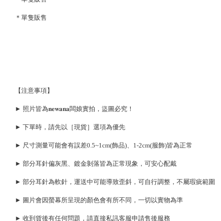
＊單隻販售
【注意事項】
► 照片皆為𝐧𝐞𝐰𝐚𝐧𝐚闆娘實拍，盜圖必究！
► 下單時，請先以［現貨］選項為優先
► 尺寸測量可能會有誤差0.5~1cm(飾品)、1-2cm(服飾)皆為正常
► 部分耳針偏灰黑、鍍金剝落皆為正常現象，可安心配戴
► 部分耳針為軟針，運送中可能導致歪斜，可自行調整，不屬瑕疵範圍
► 圖片會因螢幕所呈現的顏色會有所不同，一切以實物為準
► 收到貨後有任何問題，請直接私訊客服申請售後服務