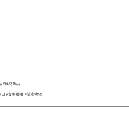
品 #極簡飾品
 #生日 #女生禮物 #閨蜜禮物