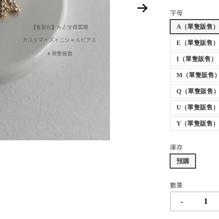
字母
A（單隻販售
E（單隻販售
I（單隻販售）
M（單隻販售
Q（單隻販售
U（單隻販售
Y（單隻販售
庫存
預購
數量
-