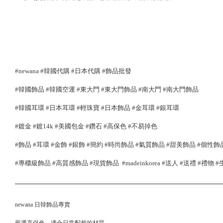
#newana #韓國代購 #日本代購 #飾品批發
#韓國飾品 #韓國空運 #東大門 #東大門飾品 #南大門 #南大門飾品
#韓國耳環 #日本耳環 #輕珠寶 #日本飾品 #金耳環 #銀耳環
#鍍金 #鍍14k #美國包金 #鑽石 #高保色 #不易掉色
#飾品 #耳環 #金飾 #銀飾 #簡約 #時尚飾品 #氣質飾品 #甜美飾品 #個性飾
#專櫃級飾品 #高質感飾品 #現貨飾品 #madeinkorea #送人 #送禮 #禮物
newana 日韓飾品專賣