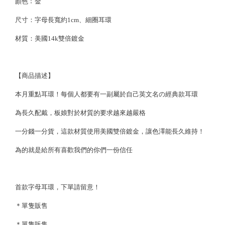
顏色﹔金
尺寸：字母長寬約1cm、細圈耳環
材質：美國14k雙倍鍍金
【商品描述】
本月重點耳環！每個人都要有一副屬於自己英文名の經典款耳環
為長久配戴，板娘對於材質的要求越來越嚴格
一分錢一分貨，這款材質使用美國雙倍鍍金，讓色澤能長久維持！
為的就是給所有喜歡我們的你們一份信任
首款字母耳環，下單請留意！
＊單隻販售
＊單隻販售