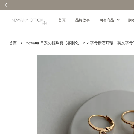
首頁
品牌故事
所有商品
購
›
首頁
𝐧𝐞𝐰𝐚𝐧𝐚 日系の輕珠寶【客製化】A-Z 字母鑽石耳環｜