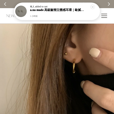
 ✨
【分享購物評價💬】贈$30元購物金
有人
added to cart
𝐚.𝐧𝐚 𝐦𝐚𝐝𝐞 高級皺褶立體感耳環｜歐膩自訂款｜限量販售｜售完不補【a003】
1 小時前