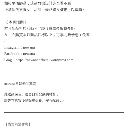
相較平價飾品，這款竹節設計完全看不膩
小清新的文青女、甜甜可愛路線女孩也可以戴唷～
-
《 本月活動 》
本月新品折扣活動～4/30（買越多折越多!!）
ＶＩＰ購買本月商品四樣以上，可享九折優惠＋免運
-
Instagram：newana__
Facebook：newana
Blog：https://newanaofficial.wordpress.com
newana 日韓飾品專賣
嚴選高保色、適合日常配戴的材質，
讓妳在購買後能簡單保養、安心配戴 .ᐟ.ᐟ
【購買前請留意】