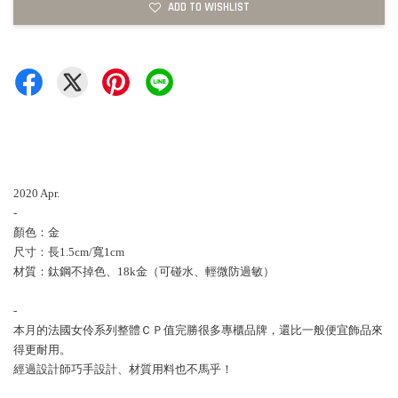
ADD TO WISHLIST
2020 Apr.
-
顏色：金
尺寸：長1.5cm/寬1cm
材質：鈦鋼不掉色、18k金（可碰水、輕微防過敏）
-
本月的法國女伶系列整體ＣＰ值完勝很多專櫃品牌，還比一般便宜飾品來
得更耐用。
經過設計師巧手設計、材質用料也不馬乎！