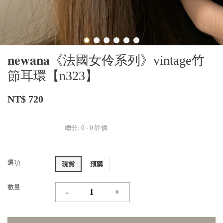
𝐧𝐞𝐰𝐚𝐧𝐚《法國女伶系列》vintage竹
節耳環【n323】
NT$ 720
總分:
0
-
0
評價
選項
現貨
預購
數量
-
+