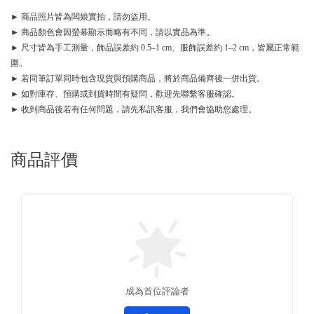
► 商品照片皆為闆娘實拍，請勿盜用。
► 商品顏色會因螢幕顯示而略有不同，請以實品為準。
► 尺寸皆為手工測量，飾品誤差約 0.5–1 cm、服飾誤差約 1–2 cm，皆屬正常範
圍。
► 若同筆訂單同時包含現貨與預購商品，將於商品備齊後一併出貨。
► 如對庫存、預購或到貨時間有疑問，歡迎先聯繫客服確認。
► 收到商品後若有任何問題，請先私訊客服，我們會協助您處理。
商品評價
成為首位評論者