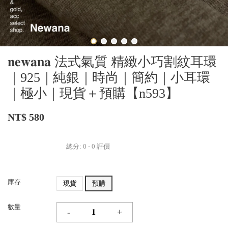
𝐧𝐞𝐰𝐚𝐧𝐚 法式氣質 精緻小巧割紋耳環
｜925｜純銀｜時尚｜簡約｜小耳環
｜極小｜現貨＋預購【n593】
NT$ 580
總分:
0
-
0
評價
庫存
現貨
預購
數量
-
+