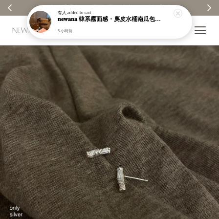
✨
【分享購物評價💬】贈$30元購物金
有人
added to cart
𝐧𝐞𝐰𝐚𝐧𝐚 韓系霧面感・麂皮水桶南瓜包｜通勤日常包｜高級皮革｜現貨＋預購【nk62】
5 小時前