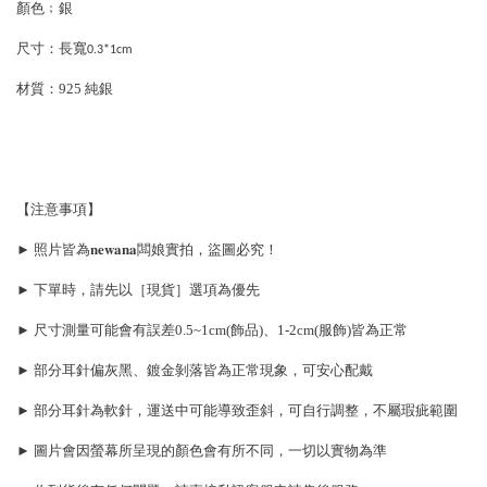
顏色﹔銀
尺寸：長寬
0.3*1cm
材質：925 純銀
【注意事項】
► 照片皆為𝐧𝐞𝐰𝐚𝐧𝐚闆娘實拍，盜圖必究！
► 下單時，請先以［現貨］選項為優先
► 尺寸測量可能會有誤差0.5~1cm(飾品)、1-2cm(服飾)皆為正常
► 部分耳針偏灰黑、鍍金剝落皆為正常現象，可安心配戴
► 部分耳針為軟針，運送中可能導致歪斜，可自行調整，不屬瑕疵範圍
► 圖片會因螢幕所呈現的顏色會有所不同，一切以實物為準