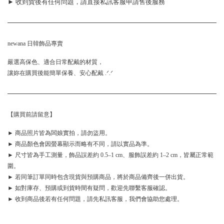
► 收到貨後有任何問題，請直接私訊客服申請售後服務
newana 日韓飾品專賣
嚴選高保色、適合日常配戴的材質，
讓妳在購買後能簡單保養、安心配戴 .ᐟ.ᐟ
【購買前請留意】
► 商品照片皆為闆娘實拍，請勿盜用。
► 商品顏色會因螢幕顯示而略有不同，請以實品為準。
► 尺寸皆為手工測量，飾品誤差約 0.5–1 cm、服飾誤差約 1–2 cm，皆屬正常範
圍。
► 若同筆訂單同時包含現貨與預購商品，將於商品備齊後一併出貨。
► 如對庫存、預購或到貨時間有疑問，歡迎先聯繫客服確認。
► 收到商品後若有任何問題，請先私訊客服，我們會協助您處理。