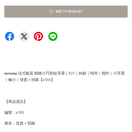
ADD TO WISHLIST
𝐧𝐞𝐰𝐚𝐧𝐚 法式氣質 精緻小巧割紋耳環｜925｜純銀｜時尚｜簡約｜小耳環
｜極小｜現貨＋預購【n593】
【商品資訊】
編號：n593
庫存：現貨＋預購