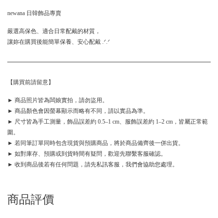
newana 日韓飾品專賣
嚴選高保色、適合日常配戴的材質，
讓妳在購買後能簡單保養、安心配戴 .ᐟ.ᐟ
【購買前請留意】
► 商品照片皆為闆娘實拍，請勿盜用。
► 商品顏色會因螢幕顯示而略有不同，請以實品為準。
► 尺寸皆為手工測量，飾品誤差約 0.5–1 cm、服飾誤差約 1–2 cm，皆屬正常範
圍。
► 若同筆訂單同時包含現貨與預購商品，將於商品備齊後一併出貨。
► 如對庫存、預購或到貨時間有疑問，歡迎先聯繫客服確認。
► 收到商品後若有任何問題，請先私訊客服，我們會協助您處理。
商品評價