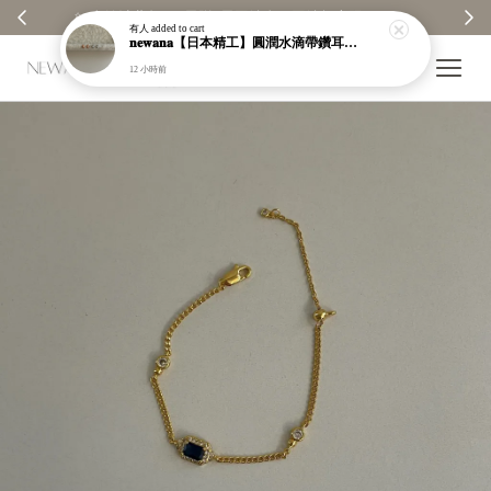
 ✨
【分享購物評價💬】贈$30元購物金
有人
added to cart
𝐧𝐞𝐰𝐚𝐧𝐚【日本精工】圓潤水滴帶鑽耳環｜耳針｜高保色｜純銀｜鍍玫瑰金｜現貨＋預購【n989】
12 小時前