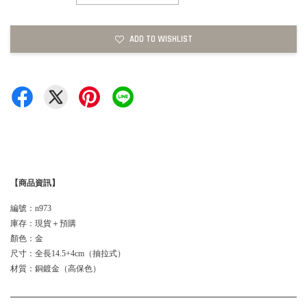
ADD TO WISHLIST
【商品資訊】
編號：n973
庫存：現貨＋預購
顏色：金
尺寸：全長14.5+4cm（抽拉式）
材質：銅鍍金（高保色）