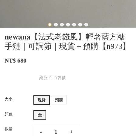
𝐧𝐞𝐰𝐚𝐧𝐚【法式老錢風】輕奢藍方糖
手鏈｜可調節｜現貨＋預購【n973】
NT$ 680
總分:
0
-
0
評價
大小
現貨
預購
顔色
金
數量
-
+