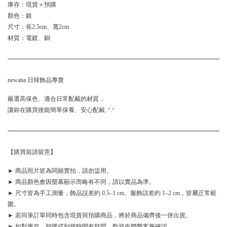
庫存：現貨＋預購
顏色：銀
尺寸：長2.5cm、寬2cm
材質：電鍍、銅
newana 日韓飾品專賣
嚴選高保色、適合日常配戴的材質，
讓妳在購買後能簡單保養、安心配戴 .ᐟ.ᐟ
【購買前請留意】
► 商品照片皆為闆娘實拍，請勿盜用。
► 商品顏色會因螢幕顯示而略有不同，請以實品為準。
► 尺寸皆為手工測量，飾品誤差約 0.5–1 cm、服飾誤差約 1–2 cm，皆屬正常範
圍。
► 若同筆訂單同時包含現貨與預購商品，將於商品備齊後一併出貨。
► 如對庫存、預購或到貨時間有疑問，歡迎先聯繫客服確認。