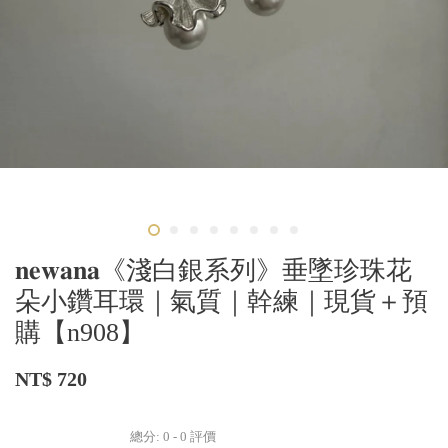
𝐧𝐞𝐰𝐚𝐧𝐚《淺白銀系列》垂墜珍珠花
朵小鑽耳環｜氣質｜幹練｜現貨＋預
購【n908】
NT$ 720
總分:
0
-
0
評價