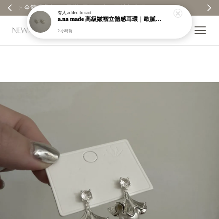
【分享購物評價💬】贈$30元購物金
有人
added to cart
𝐚.𝐧𝐚 𝐦𝐚𝐝𝐞 高級皺褶立體感耳環｜歐膩自訂款｜限量販售｜售完不補【a003】
2 小時前