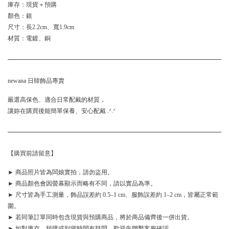
庫存：現貨＋預購
顏色：銀
尺寸：長2.2cm、寬1.9cm
材質：電鍍、銅
newana 日韓飾品專賣
嚴選高保色、適合日常配戴的材質，
讓妳在購買後能簡單保養、安心配戴 .ᐟ.ᐟ
【購買前請留意】
► 商品照片皆為闆娘實拍，請勿盜用。
► 商品顏色會因螢幕顯示而略有不同，請以實品為準。
► 尺寸皆為手工測量，飾品誤差約 0.5–1 cm、服飾誤差約 1–2 cm，皆屬正常範
圍。
► 若同筆訂單同時包含現貨與預購商品，將於商品備齊後一併出貨。
► 如對庫存、預購或到貨時間有疑問，歡迎先聯繫客服確認。