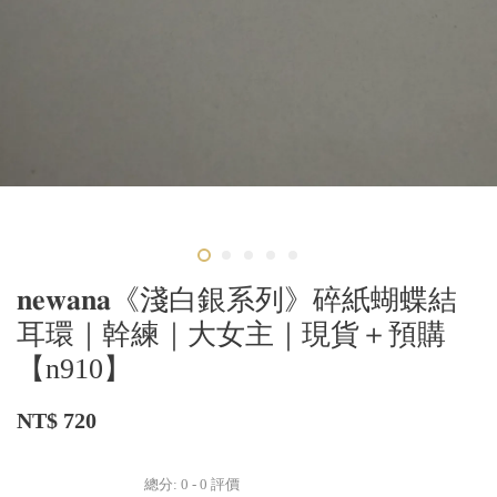
𝐧𝐞𝐰𝐚𝐧𝐚《淺白銀系列》碎紙蝴蝶結
耳環｜幹練｜大女主｜現貨＋預購
【n910】
NT$ 720
總分:
0
-
0
評價