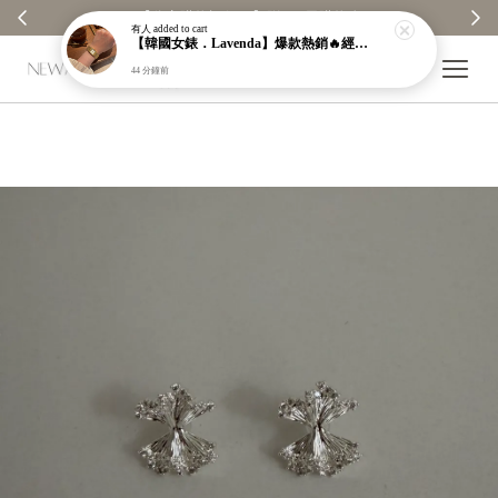
【分享購物評價💬】贈$30元購物金
有人
added to cart
【韓國女錶．Lavenda】爆款熱銷🔥經典之作老錢風編織紋理奢華金錶【nk64】
44 分鐘前