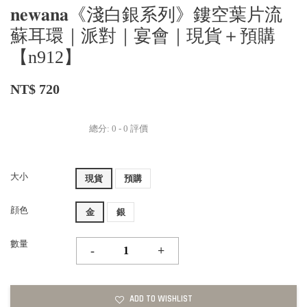
𝐧𝐞𝐰𝐚𝐧𝐚《淺白銀系列》鏤空葉片流
蘇耳環｜派對｜宴會｜現貨＋預購
【n912】
NT$ 720
總分:
0
-
0
評價
大小
現貨
預購
顔色
金
銀
數量
-
+
ADD TO WISHLIST