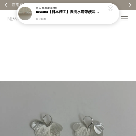
【分享購物評價💬】贈$30元購物金
有人
added to cart
𝐧𝐞𝐰𝐚𝐧𝐚【日本精工】圓潤水滴帶鑽耳環｜耳針｜高保色｜純銀｜鍍玫瑰金｜現貨＋預購【n989】
12 小時前