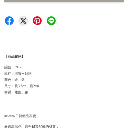
【商品資訊】
編號：n912
庫存：現貨＋預購
顏色：金、銀
尺寸：長3.5cm、寬2cm
材質：電鍍、銅
newana 日韓飾品專賣
嚴選高保色、適合日常配戴的材質，