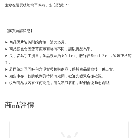
讓妳在購買後能簡單保養、安心配戴 .ᐟ.ᐟ
【購買前請留意】
► 商品照片皆為闆娘實拍，請勿盜用。
► 商品顏色會因螢幕顯示而略有不同，請以實品為準。
► 尺寸皆為手工測量，飾品誤差約 0.5–1 cm、服飾誤差約 1–2 cm，皆屬正常範
圍。
► 若同筆訂單同時包含現貨與預購商品，將於商品備齊後一併出貨。
► 如對庫存、預購或到貨時間有疑問，歡迎先聯繫客服確認。
► 收到商品後若有任何問題，請先私訊客服，我們會協助您處理。
商品評價