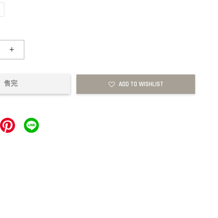
+
售完
ADD TO WISHLIST