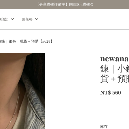
【分享購物評價💬】贈$30元購物金
物須知
部落格
超輕項鍊｜銀色｜現貨＋預購【n628】
𝐧𝐞
鍊｜小
貨＋預購
NT$ 560
庫存