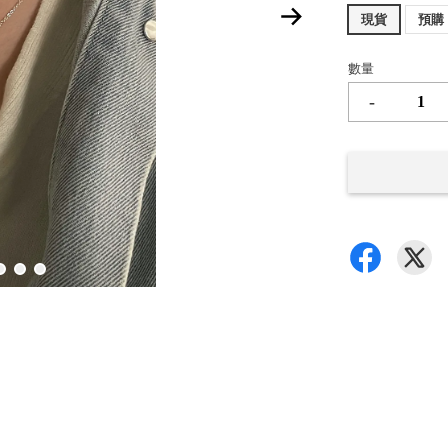
現貨
預購
數量
-