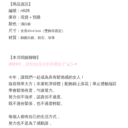
【商品資訊】
編號：n628
庫存：現貨＋預購
顏色：
淺白銀
尺寸：
全長45+4.5cm（墜飾非固定）
材質：
銅鍍白銀、鋯石、珍珠
【本月闆娘聊聊
】
2023年＿從恰如其分的美開始 (*´д`)~♥
今年，讓我們一起成為具有鬆弛感的女人！
妝容簡單大方｜衣著乾淨得體｜配飾錦上添花｜舉止禮貌端莊
學會鬆弛有度，勻速發力。
努力但不強求，認真但不過度。
既不過份緊張，也不過度輕鬆。
每個人都有自己的生活方式，
努力也不是為了感動誰，