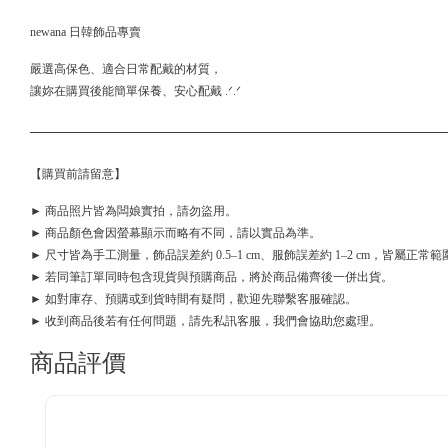
newana 日韓飾品專賣
嚴選高保色、適合日常配戴的材質，
讓妳在購買後能簡單保養、安心配戴 .ᐟ.ᐟ
【購買前請留意】
► 商品照片皆為闆娘實拍，請勿盜用。
► 商品顏色會因螢幕顯示而略有不同，請以實品為準。
► 尺寸皆為手工測量，飾品誤差約 0.5–1 cm、服飾誤差約 1–2 cm，皆屬正常範
► 若同筆訂單同時包含現貨與預購商品，將於商品備齊後一併出貨。
► 如對庫存、預購或到貨時間有疑問，歡迎先聯繫客服確認。
► 收到商品後若有任何問題，請先私訊客服，我們會協助您處理。
商品評價