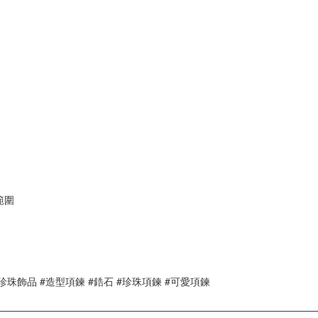
範圍
#珍珠飾品 #造型項鍊 #鋯石 #珍珠項鍊 #可愛項鍊