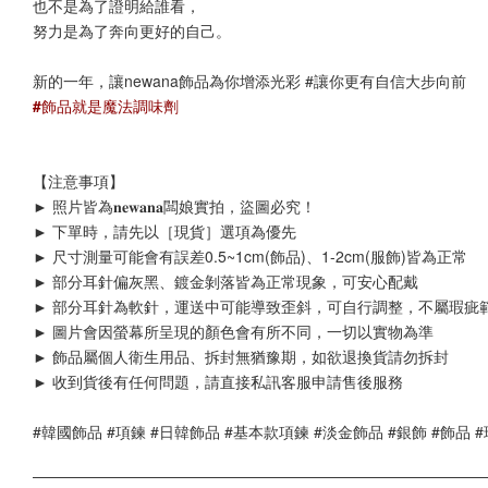
也不是為了證明給誰看，
努力是為了奔向更好的自己。
新的一年，讓newana飾品為你增添光彩 #讓你更有自信大步向前
#飾品就是魔法調味劑
【注意事項】
► 照片皆為𝐧𝐞𝐰𝐚𝐧𝐚闆娘實拍，盜圖必究！
► 下單時，請先以［現貨］選項為優先
► 尺寸測量可能會有誤差0.5~1cm(飾品)、1-2cm(服飾)皆為正常
► 部分耳針偏灰黑、鍍金剝落皆為正常現象，可安心配戴
► 部分耳針為軟針，運送中可能導致歪斜，可自行調整，不屬瑕疵
► 圖片會因螢幕所呈現的顏色會有所不同，一切以實物為準
► 飾品
屬個人衛生用品、拆封無猶豫期，如欲退換貨請勿拆封
► 收到貨後有任何問題，請直接私訊客服申請售後服務
#韓國飾品 #項鍊 #日韓飾品 #基本款項鍊 #淡金飾品 #銀飾 #飾品 