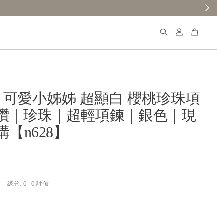
𝐚𝐧𝐚 可愛小姊姊 超顯白 櫻桃珍珠項
鑽｜珍珠｜超輕項鍊｜銀色｜現
【n628】
總分:
0
-
0
評價