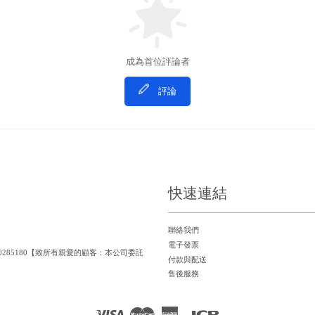
成為首位評論者
評論
快速連結
聯絡我們
電子發票
一編號：90285180【致所有親愛的顧客：本公司委託
付款與配送
售後服務
Visa
Master
American
JCB