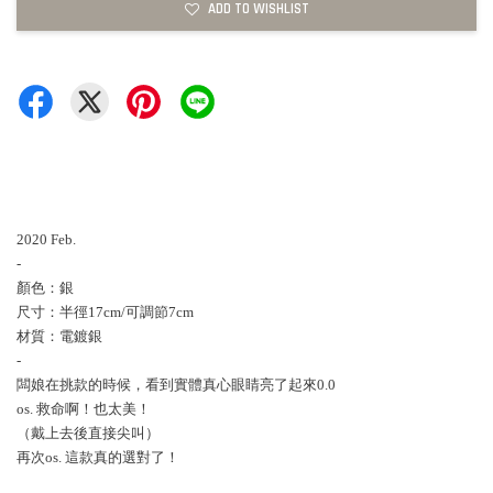
ADD TO WISHLIST
2020 Feb.
-
顏色：銀
尺寸：半徑17cm/可調節7cm
材質：電鍍銀
-
闆娘在挑款的時候，看到實體真心眼睛亮了起來0.0
os. 救命啊！也太美！
（戴上去後直接尖叫）
再次os. 這款真的選對了！