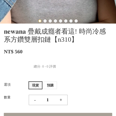
𝐧𝐞𝐰𝐚𝐧𝐚 疊戴成癮者看這! 時尚冷感
系方鑽雙層扣鏈【n310】
NT$ 560
總分:
0
-
0
評價
選項
現貨
預購
數量
-
+