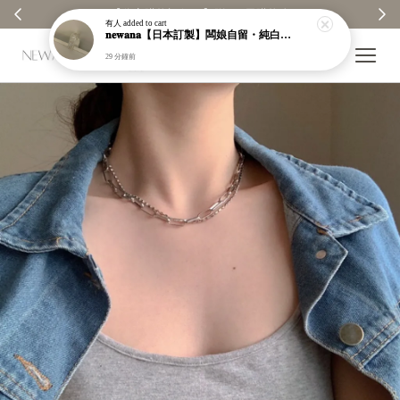
【分享購物評價💬】贈$30元購物金
有人
added to cart
𝐧𝐞𝐰𝐚𝐧𝐚【日本訂製】闆娘自留・純白銀昭和織紋手鐲｜925純銀｜現貨＋預購【n949】
29 分鐘前