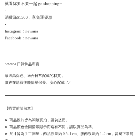
就看妳要不要一起 go shopping~
-
消費滿$1500，享免運優惠
-
Instagram：newana__
Facebook：newana
newana 日韓飾品專賣
嚴選高保色、適合日常配戴的材質，
讓妳在購買後能簡單保養、安心配戴 .ᐟ.ᐟ
【購買前請留意】
► 商品照片皆為闆娘實拍，請勿盜用。
► 商品顏色會因螢幕顯示而略有不同，請以實品為準。
► 尺寸皆為手工測量，飾品誤差約 0.5–1 cm、服飾誤差約 1–2 cm，皆屬正常範