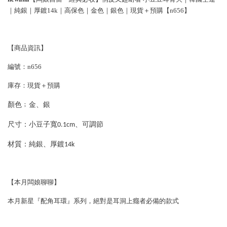
｜純銀｜厚鍍14k｜高保色｜金色｜銀色｜現貨＋預購【n656】
【商品資訊】
編號：n656
庫存：現貨＋預購
顏色﹔
金、銀
尺寸：
小豆子寬0.1cm、可調節
材質：
純銀、厚鍍14k
【本月闆娘聊聊】
本月新星『配角耳環』系列，絕對是耳洞上癮者必備的款式