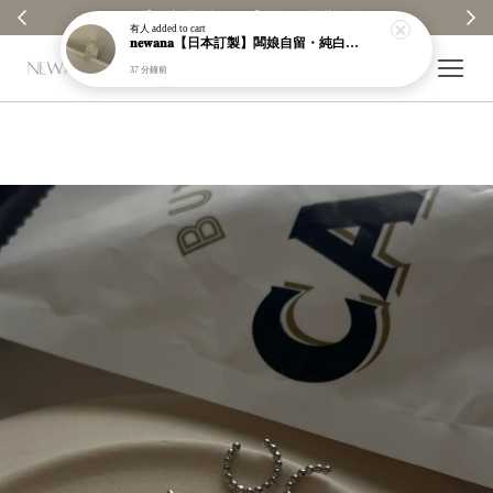
【分享購物評價💬】贈$30元購物金
有人
added to cart
𝐧𝐞𝐰𝐚𝐧𝐚【日本訂製】闆娘自留・純白銀昭和織紋手鐲｜925純銀｜現貨＋預購【n949】
37 分鐘前