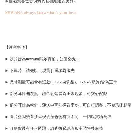
希望能讓各位發現我們精挑細選的美好♡
𝐍𝐄𝐖𝐀𝐍𝐀 𝐚𝐥𝐰𝐚𝐲𝐬 𝐤𝐧𝐨𝐰 𝐰𝐡𝐚𝐭’𝐬 𝐲𝐨𝐮𝐫 𝐥𝐨𝐯𝐞.
【注意事項】
► 照片皆為𝐧𝐞𝐰𝐚𝐧𝐚闆娘實拍，盜圖必究！
► 下單時，請先以［現貨］選項為優先
► 尺寸測量可能會有誤差0.5~1cm(飾品)、1-2cm(服飾)皆為正常
► 部分耳針偏灰黑、鍍金剝落皆為正常現象，可安心配戴
► 部分耳針為軟針，運送中可能導致歪斜，可自行調整，不屬瑕疵範圍
► 圖片會因螢幕所呈現的顏色會有所不同，一切以實物為準
► 收到貨後有任何問題，請直接私訊客服申請售後服務