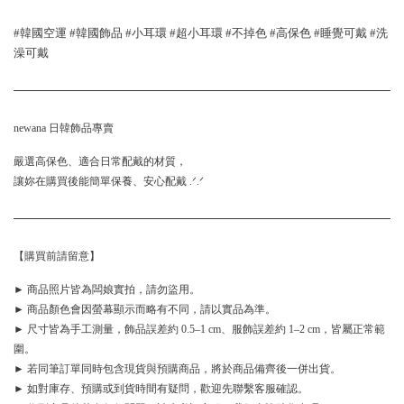
#韓國空運 #韓國飾品 #小耳環 #超小耳環 #不掉色 #高保色 #睡覺可戴 #洗
澡可戴
newana 日韓飾品專賣
嚴選高保色、適合日常配戴的材質，
讓妳在購買後能簡單保養、安心配戴 .ᐟ.ᐟ
【購買前請留意】
► 商品照片皆為闆娘實拍，請勿盜用。
► 商品顏色會因螢幕顯示而略有不同，請以實品為準。
► 尺寸皆為手工測量，飾品誤差約 0.5–1 cm、服飾誤差約 1–2 cm，皆屬正常範
圍。
► 若同筆訂單同時包含現貨與預購商品，將於商品備齊後一併出貨。
► 如對庫存、預購或到貨時間有疑問，歡迎先聯繫客服確認。