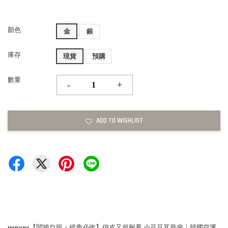
顏色
金
銀
庫存
現貨
預購
數量
-
+
ADD TO WISHLIST
𝐧𝐞𝐰𝐚𝐧𝐚【闆娘自留・經典必收】俏皮又超耐看 小豆豆耳骨夾｜韓國空運