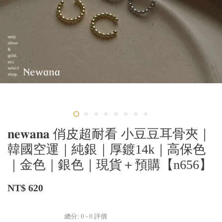
𝐧𝐞𝐰𝐚𝐧𝐚 俏皮超耐看 小豆豆耳骨夾｜
韓國空運｜純銀｜厚鍍14k｜高保色
｜金色｜銀色｜現貨＋預購【n656】
NT$ 620
總分:
0
-
0
評價