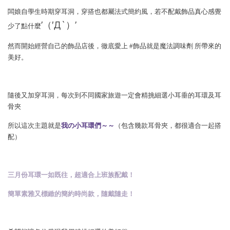
闆娘自學生時期穿耳洞，穿搭也都屬法式簡約風，若不配戴飾品真心感覺
’（′Д`）’
少了點什麼
然而開始經營自己的飾品店後，徹底愛上 #飾品就是魔法調味劑 所帶來的
美好。
隨後又加穿耳洞，每次到不同國家旅遊一定會精挑細選小耳垂的耳環及耳
骨夾
所以這次主題就是
我の小耳環們～～
（包含幾款耳骨夾，都很適合一起搭
配）
三月份耳環一如既往，超適合上班族配戴！
簡單素雅又標緻的簡約時尚款，隨戴隨走！