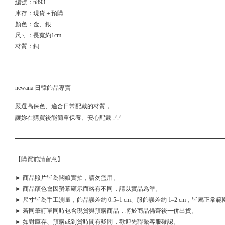
編號：n893
庫存：現貨＋預購
顏色：金、銀
尺寸：長寬約1cm
材質：銅
newana 日韓飾品專賣
嚴選高保色、適合日常配戴的材質，
讓妳在購買後能簡單保養、安心配戴 .ᐟ.ᐟ
【購買前請留意】
► 商品照片皆為闆娘實拍，請勿盜用。
► 商品顏色會因螢幕顯示而略有不同，請以實品為準。
► 尺寸皆為手工測量，飾品誤差約 0.5–1 cm、服飾誤差約 1–2 cm，皆屬正常範
► 若同筆訂單同時包含現貨與預購商品，將於商品備齊後一併出貨。
► 如對庫存、預購或到貨時間有疑問，歡迎先聯繫客服確認。