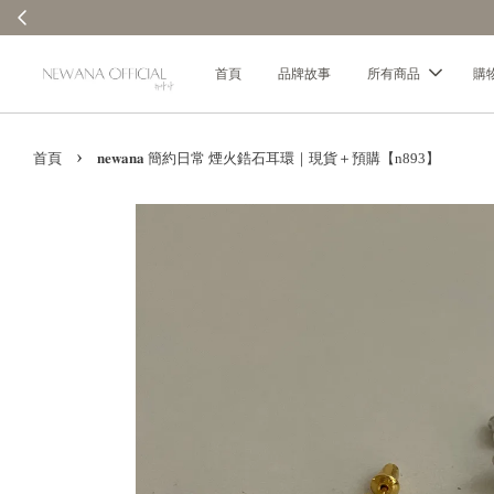
首頁
品牌故事
所有商品
購
›
首頁
𝐧𝐞𝐰𝐚𝐧𝐚 簡約日常 煙火鋯石耳環｜現貨＋預購【n893】