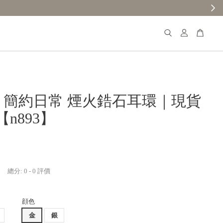
𝐚𝐧𝐚 簡約日常 煙火鋯石耳環｜現貨
n893】
總分:
0
-
0
評價
顔色
金
銀