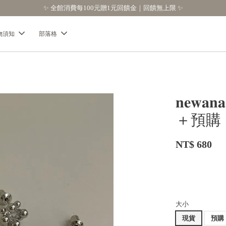
✨ 全館消費每100元贈1元回饋金｜回饋無上限 ✨
物須知
部落格
𝐧𝐞
＋預購【
NT$ 680
大小
現貨
預購