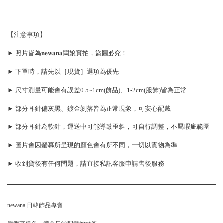
【注意事項】
► 照片皆為𝐧𝐞𝐰𝐚𝐧𝐚闆娘實拍，盜圖必究！
► 下單時，請先以［現貨］選項為優先
► 尺寸測量可能會有誤差0.5~1cm(飾品)、1-2cm(服飾)皆為正常
► 部分耳針偏灰黑、鍍金剝落皆為正常現象，可安心配戴
► 部分耳針為軟針，運送中可能導致歪斜，可自行調整，不屬瑕疵範圍
► 圖片會因螢幕所呈現的顏色會有所不同，一切以實物為準
► 收到貨後有任何問題，請直接私訊客服申請售後服務
newana 日韓飾品專賣