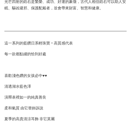
光芒四射的鋯石是繁榮、成功、好運的象徵，古代人相信鋯石可以助人安
眠、驅凶避邪、保護配戴者，並會帶來財富、智慧和健康。
這一系列的藍鑽日系輕珠寶 = 高質感代表
每一款都點綴的恰到好處
喜歡淺色鑽的女孩必中
♥
♥
清透湖水藍色澤
演釋表裡如一的純真善良
柔和氣質 由它替妳訴說
夏季的高貴清涼耳飾 非它莫屬