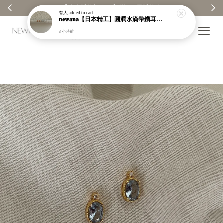
【分享購物評價💬】贈$30元購物金
有人
added to cart
𝐧𝐞𝐰𝐚𝐧𝐚【日本精工】圓潤水滴帶鑽耳環｜耳針｜高保色｜純銀｜鍍玫瑰金｜現貨＋預購【n989】
3 小時前