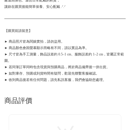
嚴選高保色、適合日常配戴的材質，
讓妳在購買後能簡單保養、安心配戴 .ᐟ.ᐟ
【購買前請留意】
► 商品照片皆為闆娘實拍，請勿盜用。
► 商品顏色會因螢幕顯示而略有不同，請以實品為準。
► 尺寸皆為手工測量，飾品誤差約 0.5–1 cm、服飾誤差約 1–2 cm，皆屬正常範
圍。
► 若同筆訂單同時包含現貨與預購商品，將於商品備齊後一併出貨。
► 如對庫存、預購或到貨時間有疑問，歡迎先聯繫客服確認。
► 收到商品後若有任何問題，請先私訊客服，我們會協助您處理。
商品評價