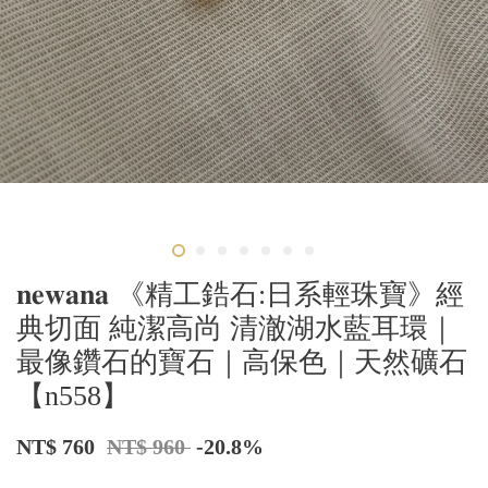
𝐧𝐞𝐰𝐚𝐧𝐚 《精工鋯石:日系輕珠寶》經
典切面 純潔高尚 清澈湖水藍耳環｜
最像鑽石的寶石｜高保色｜天然礦石
【n558】
NT$ 760
NT$ 960
-20.8%