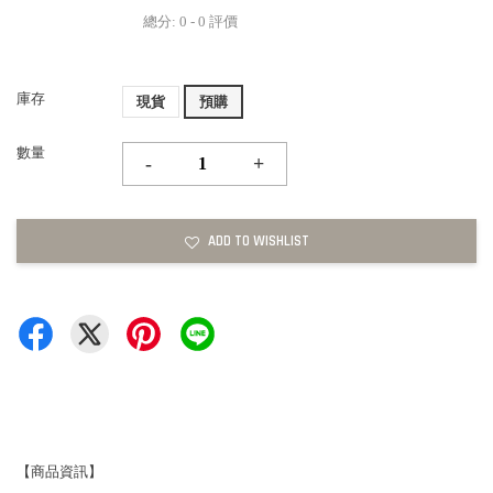
總分:
0
-
0
評價
庫存
現貨
預購
數量
-
+
ADD TO WISHLIST
【商品資訊】