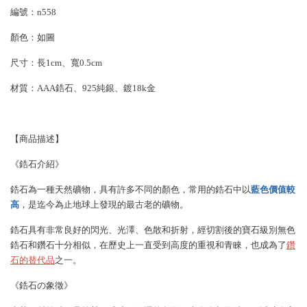
編號：n558
顏色：如圖
尺寸：
長1cm、寬0.5cm
材質：AAA鋯石、925純銀、鍍18k金
【商品描述】
《鋯石介紹》
鋯石為一種天然礦物，具有許多不同的顏色，常用的鋯石中以
藍色價值較
高
，是迄今為止地球上發現的最古老的礦物。
鋯石具有非常良好的閃光、光澤、色散和折射，經切割後的寶石級別無色
鋯石和鑽石十分相似，在歷史上一直受到高度的重視和青睞，也成為了
鑽
石的替代品
之一。
《鋯石の象徵》