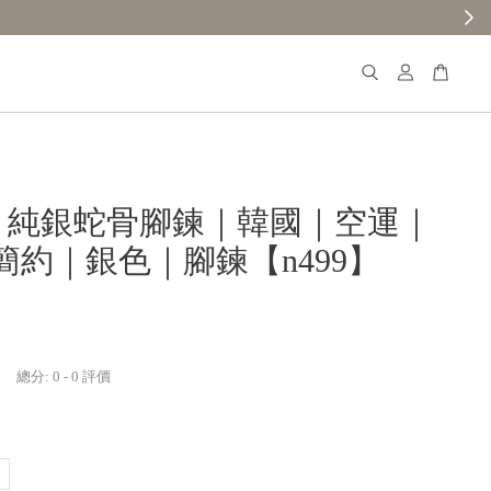
【分享購物評價💬】贈$30元購物金
𝐚𝐧𝐚 純銀蛇骨腳鍊｜韓國｜空運｜
簡約｜銀色｜腳鍊【n499】
總分:
0
-
0
評價