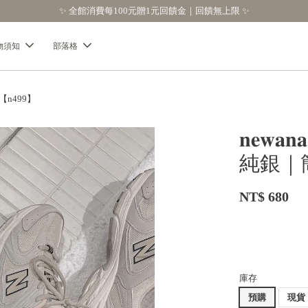
物須知
部落格
【n499】
𝐧𝐞
純銀｜
NT$ 680
庫存
預購
現貨