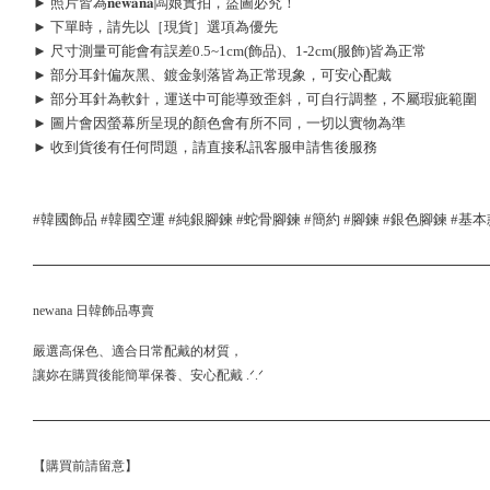
► 照片皆為𝐧𝐞𝐰𝐚𝐧𝐚闆娘實拍，盜圖必究！
► 下單時，請先以［現貨］選項為優先
► 尺寸測量可能會有誤差0.5~1cm(飾品)、1-2cm(服飾)皆為正常
► 部分耳針偏灰黑、鍍金剝落皆為正常現象，可安心配戴
► 部分耳針為軟針，運送中可能導致歪斜，可自行調整，不屬瑕疵範圍
► 圖片會因螢幕所呈現的顏色會有所不同，一切以實物為準
► 收到貨後有任何問題，請直接私訊客服申請售後服務
#韓國飾品 #韓國空運 #純銀腳鍊 #蛇骨腳鍊 #簡約 #腳鍊 #銀色腳鍊 #基本
newana 日韓飾品專賣
嚴選高保色、適合日常配戴的材質，
讓妳在購買後能簡單保養、安心配戴 .ᐟ.ᐟ
【購買前請留意】