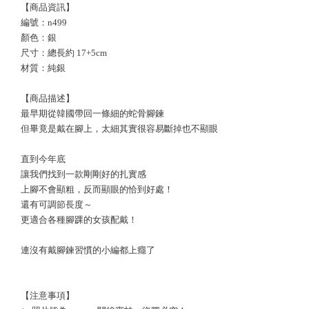
【商品資訊】
編號：n499
顏色：銀
尺寸：總長約 17+5cm
材質：純銀
【商品描述】
最早期從韓國帶回一條細的蛇骨腳鍊
但畢竟是戴在腳上，太細其實很容易斷掉也不顯眼
直到今年底
讓我們找到一款剛剛好的扎實感
上腳不會顯粗，反而顯眼的恰到好處！
還有可調節長度～
更適合各種腳踝的女孩配戴！
連沒有戴腳鍊習慣的小編都上癮了
【注意事項】