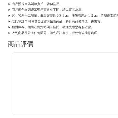
► 商品照片皆為闆娘實拍，請勿盜用。
► 商品顏色會因螢幕顯示而略有不同，請以實品為準。
► 尺寸皆為手工測量，飾品誤差約 0.5–1 cm、服飾誤差約 1–2 cm，皆屬正常範
► 若同筆訂單同時包含現貨與預購商品，將於商品備齊後一併出貨。
► 如對庫存、預購或到貨時間有疑問，歡迎先聯繫客服確認。
► 收到商品後若有任何問題，請先私訊客服，我們會協助您處理。
商品評價