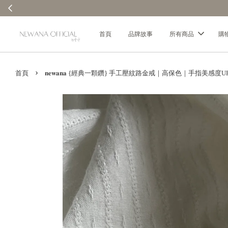
首頁
品牌故事
所有商品
購
›
首頁
𝐧𝐞𝐰𝐚𝐧𝐚 {經典一顆鑽} 手工壓紋路金戒｜高保色｜手指美感度UP