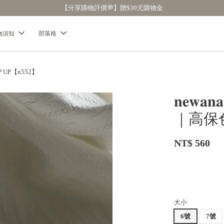
【分享購物評價💬】贈$30元購物金
物須知
部落格
 UP【n552】
𝐧𝐞
｜高保色
NT$ 560
大小
6號
7號