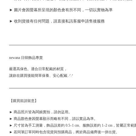
► 圖片會因螢幕所呈現的顏色會有所不同，一切以實物為準
► 收到貨後有任何問題，請直接私訊客服申請售後服務
newana 日韓飾品專賣
嚴選高保色、適合日常配戴的材質，
讓妳在購買後能簡單保養、安心配戴 .ᐟ.ᐟ
【購買前請留意】
► 商品照片皆為闆娘實拍，請勿盜用。
► 商品顏色會因螢幕顯示而略有不同，請以實品為準。
► 尺寸皆為手工測量，飾品誤差約 0.5–1 cm、服飾誤差約 1–2 cm，皆屬正常範
► 若同筆訂單同時包含現貨與預購商品，將於商品備齊後一併出貨。