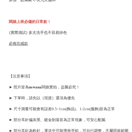
闆娘上班必備的日常款！
{實際測試} 多次洗手也不容易掉色
必推坑戒款
【注意事項】
► 照片皆為𝐧𝐞𝐰𝐚𝐧𝐚闆娘實拍，盜圖必究！
► 下單時，請先以［現貨］選項為優先
► 尺寸測量可能會有誤差0.5~1cm(飾品)、1-2cm(服飾)皆為正常
► 部分耳針偏灰黑、鍍金剝落皆為正常現象，可安心配戴
► 部分耳針為軟針，運送中可能導致歪斜，可自行調整，不屬瑕疵範圍