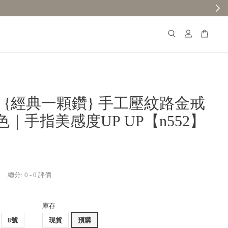
𝐚𝐧𝐚 {經典一顆鑽} 手工壓紋路金戒
｜手指美感度UP UP【n552】
總分:
0
-
0
評價
庫存
8號
現貨
預購