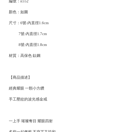
編號：n552
顏色：如圖
尺寸：6號-內直徑1.6cm
7號-內直徑1.7cm
8號-內直徑1.8cm
材質：
高保色 鈦鋼
【商品描述】
經典耀眼 一顆小方鑽
手工壓紋的波光感金戒
一上手 璀璨奪目 耀眼四射
多指一起佩戴 不突兀又協和