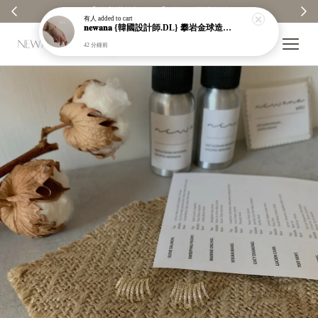
【分享購物評價💬】贈$30元購物金
有人
added to cart
𝐧𝐞𝐰𝐚𝐧𝐚 {韓國設計師.DL} 攀岩金球造型手鍊｜吊墜｜墜飾｜金色｜純銀鍍金｜手鏈｜現貨＋預購【n606】
42 分鐘前