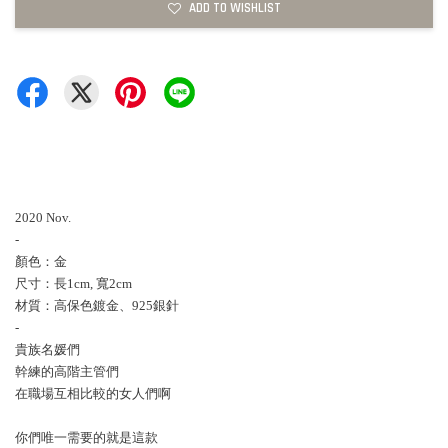
ADD TO WISHLIST
2020 Nov.
-
顏色：金
尺寸：長1cm, 寬2cm
材質：高保色鍍金、925銀針
-
貴族名媛們
幹練的高階主管們
在職場互相比較的女人們啊
你們唯一需要的就是這款