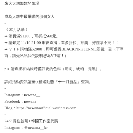
來大大增加妳的氣場
成為人群中最耀眼的那個女人
-
《 本月活動 》
➟ 消費滿$1200，可折抵$60元。
➟ 請鎖定 11/19 21:00 蝦皮直播，眾多折扣、抽獎、好禮拿不完！！
➟ ＶＩＰ購物滿$2000，即可獲得BLACKPINK JENNIE墨鏡一副（下單
前，請先私訊我們說明您為VIP唷！）
p.s. 請直接在結帳時備註要的色框（透明、琥珀、亮黑）。
詳細活動資訊請至ig精選動態『十一月新品』查詢。
-
Instagram：newana__
Facebook：newana
Blog：https://newanaofficial.wordpress.com
-
24/7 長住首爾 l 韓國工作室代購
Instagram：＠newana__kr