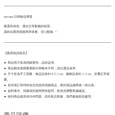
newana 日韓飾品專賣
嚴選高保色、適合日常配戴的材質，
讓妳在購買後能簡單保養、安心配戴 .ᐟ.ᐟ
【購買前請留意】
► 商品照片皆為闆娘實拍，請勿盜用。
► 商品顏色會因螢幕顯示而略有不同，請以實品為準。
► 尺寸皆為手工測量，飾品誤差約 0.5–1 cm、服飾誤差約 1–2 cm，皆屬正常範
圍。
► 若同筆訂單同時包含現貨與預購商品，將於商品備齊後一併出貨。
► 如對庫存、預購或到貨時間有疑問，歡迎先聯繫客服確認。
► 收到商品後若有任何問題，請先私訊客服，我們會協助您處理。