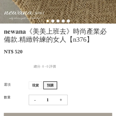
𝐧𝐞𝐰𝐚𝐧𝐚《美美上班去》時尚產業必
備款.精緻幹練的女人【n376】
NT$ 520
總分:
0
-
0
評價
選項
現貨
預購
數量
-
+