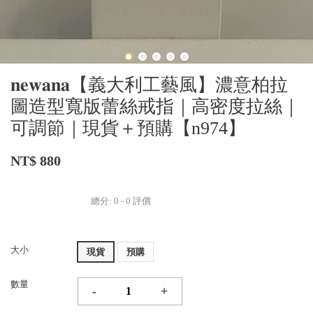
𝐧𝐞𝐰𝐚𝐧𝐚【義大利工藝風】濃意柏拉
圖造型寬版蕾絲戒指｜高密度拉絲｜
可調節｜現貨＋預購【n974】
NT$ 880
總分:
0
-
0
評價
大小
現貨
預購
數量
-
+