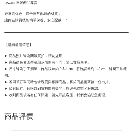
newana 日韓飾品專賣
嚴選高保色、適合日常配戴的材質，
讓妳在購買後能簡單保養、安心配戴 .ᐟ.ᐟ
【購買前請留意】
► 商品照片皆為闆娘實拍，請勿盜用。
► 商品顏色會因螢幕顯示而略有不同，請以實品為準。
► 尺寸皆為手工測量，飾品誤差約 0.5–1 cm、服飾誤差約 1–2 cm，皆屬正常範
圍。
► 若同筆訂單同時包含現貨與預購商品，將於商品備齊後一併出貨。
► 如對庫存、預購或到貨時間有疑問，歡迎先聯繫客服確認。
► 收到商品後若有任何問題，請先私訊客服，我們會協助您處理。
商品評價