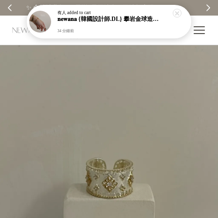
 ✨
【分享購物評價💬】贈$30元購物金
有人
added to cart
𝐧𝐞𝐰𝐚𝐧𝐚 {韓國設計師.DL} 攀岩金球造型手鍊｜吊墜｜墜飾｜金色｜純銀鍍金｜手鏈｜現貨＋預購【n606】
34 分鐘前