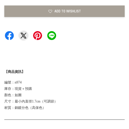
ADD TO WISHLIST
【商品資訊】
編號：n974
庫存：現貨＋預購
顏色：如圖
尺寸：最小內直徑1.7cm（可調節）
材質：銅鍍分色（高保色）